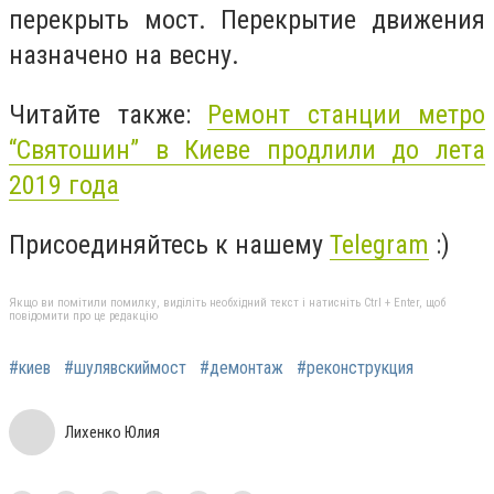
перекрыть мост. Перекрытие движения
назначено на весну.
Читайте также:
Ремонт станции метро
“Святошин” в Киеве продлили до лета
2019 года
Присоединяйтесь к нашему
Telegram
:)
Якщо ви помітили помилку, виділіть необхідний текст і натисніть Ctrl + Enter, щоб
повідомити про це редакцію
#киев
#шулявскиймост
#демонтаж
#реконструкция
Лихенко Юлия