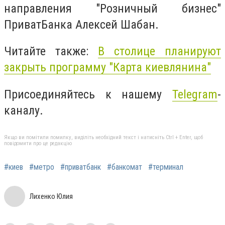
направления "Розничный бизнес"
ПриватБанка Алексей Шабан.
Читайте также:
В столице планируют
закрыть программу "Карта киевлянина"
Присоединяйтесь к нашему
Telegram
-
каналу.
Якщо ви помітили помилку, виділіть необхідний текст і натисніть Ctrl + Enter, щоб
повідомити про це редакцію
#киев
#метро
#приватбанк
#банкомат
#терминал
Лихенко Юлия