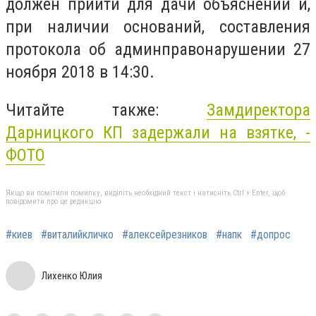
должен прийти
для дачи объяснений и,
при наличии оснований, составления
протокола об админправонарушении
27
ноября 2018 в 14:30.
Читайте также:
Замдиректора
Дарницкого КП задержали на
взятке,
-
ФОТО
Якщо ви помітили помилку, виділіть необхідний текст і натисніть Ctrl + Enter, щоб
повідомити про це редакцію
#киев
#виталийкличко
#алексейрезников
#напк
#допрос
Лихенко Юлия