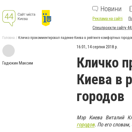
Новини
Реклама на сайті
П
Спецпроєкти сайту 44
Головна
Кличко прокомментировал падение Киева в рейтинге комфортных городо
16:01, 14 серпня 2018 р.
Кличко п
Гадюкин Максим
Киева в 
городов
Мэр Киева Виталий К
городов
. По его словам,