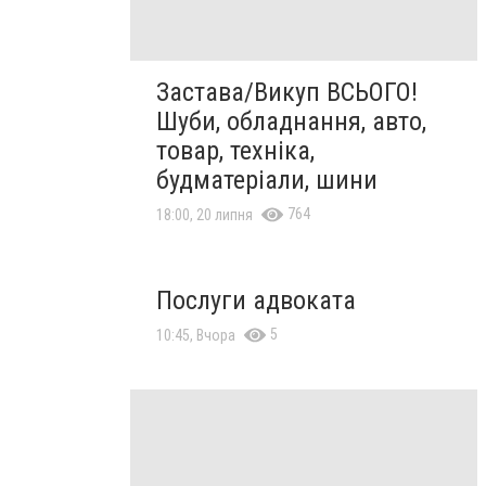
Застава/Викуп ВСЬОГО!
Шуби, обладнання, авто,
товар, техніка,
будматеріали, шини
764
18:00, 20 липня
Послуги адвоката
5
10:45, Вчора