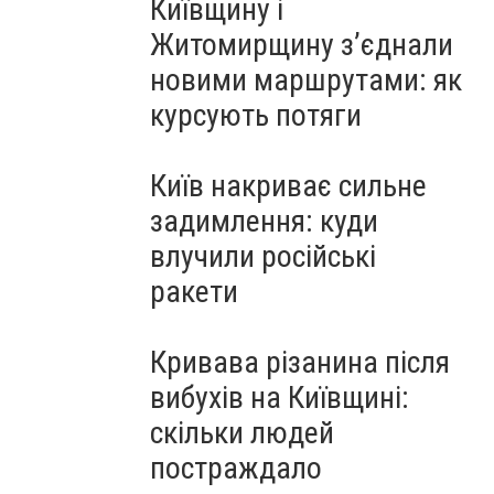
Київщину і
Житомирщину з’єднали
новими маршрутами: як
курсують потяги
Київ накриває сильне
задимлення: куди
влучили російські
ракети
Кривава різанина після
вибухів на Київщині:
скільки людей
постраждало