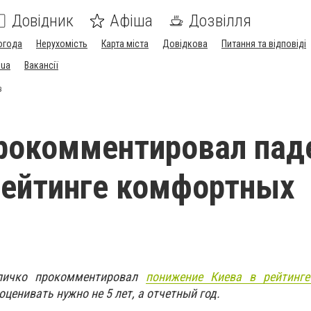
Довідник
Афіша
Дозвілля
огода
Нерухомість
Карта міста
Довідкова
Питання та відповіді
.ua
Вакансії
в
рокомментировал пад
рейтинге комфортных
личко прокомментировал
понижение Киева в рейтинг
 оценивать нужно не 5 лет, а отчетный год.