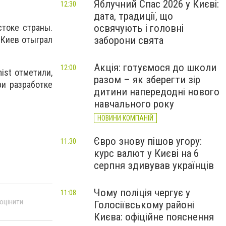
Яблучний Спас 2026 у Києві:
12:30
дата, традиції, що
освячують і головні
стоке страны.
заборони свята
 Киев отыграл
Акція: готуємося до школи
12:00
ist отметили,
разом – як зберегти зір
ри разработке
дитини напередодні нового
навчального року
НОВИНИ КОМПАНІЙ
Євро знову пішов угору:
11:30
курс валют у Києві на 6
серпня здивував українців
Чому поліція чергує у
11:08
 оцінити
Голосіївському районі
Києва: офіційне пояснення