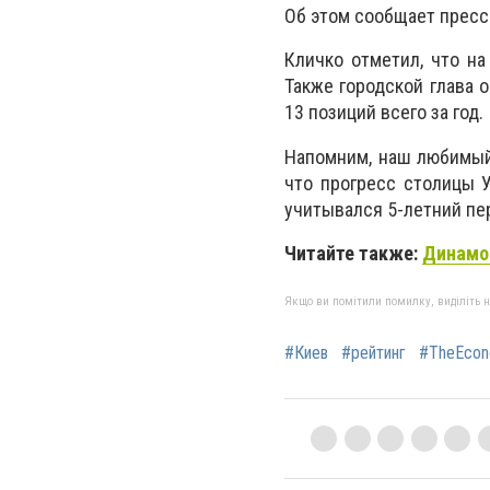
Об этом сообщает пресс
Кличко отметил, что на
Также городской глава 
13 позиций всего за год.
Напомним, наш любимы
что прогресс столицы У
учитывался 5-летний пе
Читайте также:
Динамо 
Якщо ви помітили помилку, виділіть нео
#Киев
#рейтинг
#TheEcon