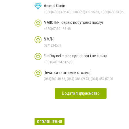
Animal Clinic
+380(67)333-95-63, +380(66)333-95-63, +380(67)333-95-63, +380(63)333-95-63, +380(44)333-95-63
МАІІСТЕР, сервіс побутових послуг
+380(67)391-38-48
ММЛ-1
0971234551
FanDay.net – все про спорт і не тільки
+38 (044) 247-12-78
Печатки та штампи столиці
(063)562-40-66, (044) 383-09-73, (044) 454-87-00
Додати підприємство
ОГОЛОШЕННЯ