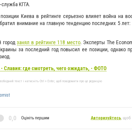
-служба КГГА.
 позиции Киева в рейтинге серьезно влияет война на во
обратил внимание на главную тенденцию последних 5 лет:
й город
занял в рейтинге 118 место
. Эксперты The Econom
краины за последний год повысил ее позиции, однако п
риод.
- Славия: где смотреть, чего ожидать, - ФОТО
бхідний текст і натисніть Ctrl + Enter, щоб повідомити про це редакцію
omist
0,0
Оцініть першим
Авторизуйтесь
, щоб