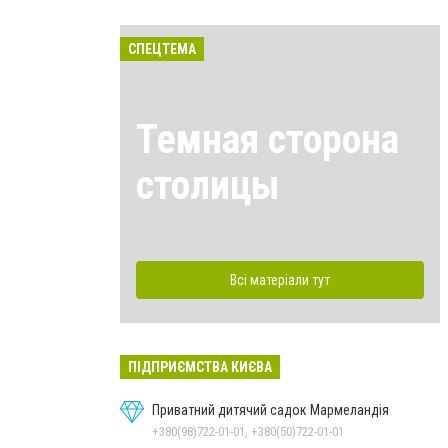
СПЕЦТЕМА
Темная сторона
столицы
Всі матеріали тут
ПІДПРИЄМСТВА КИЄВА
Приватний дитячий садок Мармеландія
+380(98)722-01-01, +380(50)722-01-01