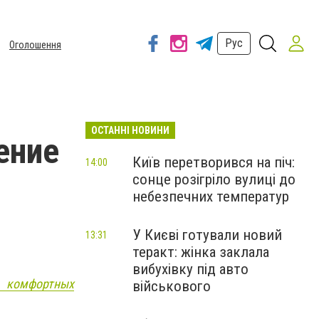
Рус
Оголошення
ОСТАННІ НОВИНИ
ение
Київ перетворився на піч:
14:00
сонце розігріло вулиці до
небезпечних температур
У Києві готували новий
13:31
теракт: жінка заклала
вибухівку під авто
е комфортных
військового