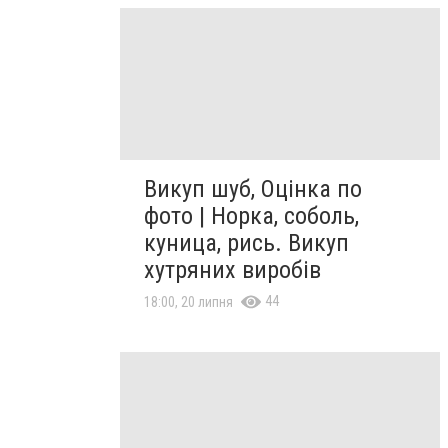
Викуп шуб, Оцінка по
фото | Норка, соболь,
куница, рись. Викуп
хутряних виробів
44
18:00, 20 липня