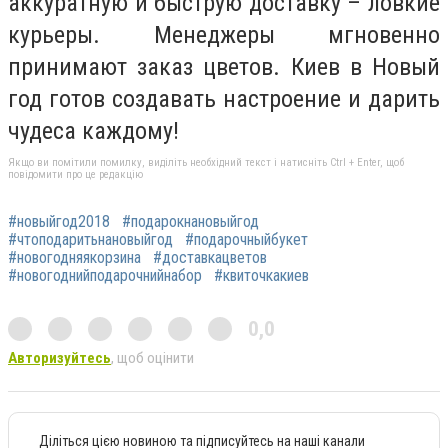
аккуратную и быструю доставку – ловкие
курьеры. Менеджеры мгновенно
принимают заказ цветов. Киев в Новый
год готов создавать настроение и дарить
чудеса каждому!
Якщо ви помітили помилку, виділіть необхідний текст і натисніть Ctrl + Enter, щоб
повідомити про це редакцію
#новыйгод2018
#подарокнановыйгод
#чтоподаритьнановыйгод
#подарочныйбукет
#новогодняякорзина
#доставкацветов
#новогоднийподарочнийнабор
#квиточкакиев
0,0
Авторизуйтесь
, щоб оцінити
Діліться цією новиною та підписуйтесь на наші канали