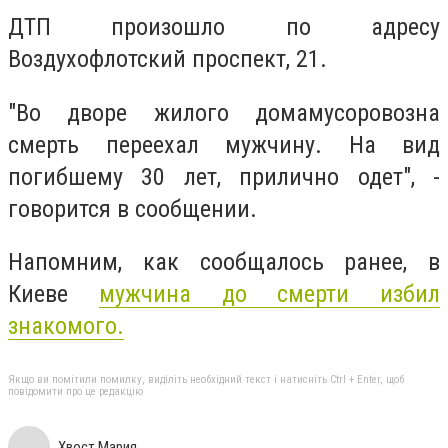
ДТП произошло по адресу
Воздухофлотский проспект, 21.
"Во дворе жилого домамусоровозна
смерть переехал мужчину. На вид
погибшему 30 лет, прилично одет", -
говорится в сообщении.
Напомним, как сообщалось ранее, в
Киеве
мужчина до смерти избил
знакомого.
Якщо ви помітили помилку, виділіть необхідний текст і натисніть Ctrl + Enter, щоб
повідомити про це редакцію
Хвост Мария