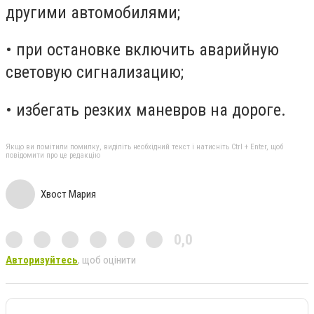
другими автомобилями;
• при остановке включить аварийную
световую сигнализацию;
• избегать резких маневров на дороге.
Якщо ви помітили помилку, виділіть необхідний текст і натисніть Ctrl + Enter, щоб
повідомити про це редакцію
Хвост Мария
0,0
Авторизуйтесь
, щоб оцінити