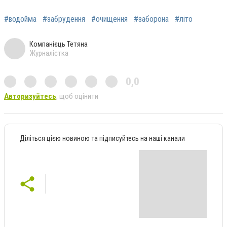
#водойма
#забрудення
#очищення
#заборона
#літо
Компанієць Тетяна
Журналістка
0,0
Авторизуйтесь
, щоб оцінити
Діліться цією новиною та підписуйтесь на наші канали