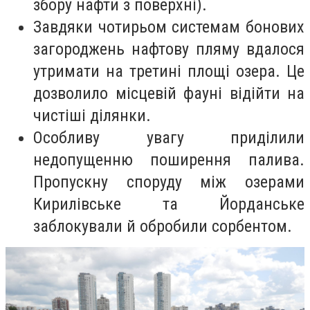
збору нафти з поверхні).
Завдяки чотирьом системам бонових
загороджень нафтову пляму вдалося
утримати на третині площі озера. Це
дозволило місцевій фауні відійти на
чистіші ділянки.
Особливу увагу приділили
недопущенню поширення палива.
Пропускну споруду між озерами
Кирилівське та Йорданське
заблокували й обробили сорбентом.