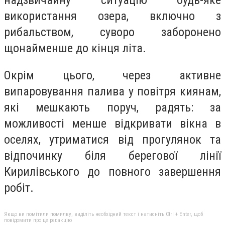
надзвичайну ситуацію будь-яке
використання озера, включно з
рибальством, суворо заборонено
щонайменше до кінця літа.
Окрім цього, через активне
випаровування палива у повітря киянам,
які мешкають поруч, радять: за
можливості менше відкривати вікна в
оселях, утриматися від прогулянок та
відпочинку біля берегової лінії
Кирилівського до повного завершення
робіт.
Якщо ви помітили помилку, виділіть необхідний текст і натисніть Ctrl + Enter, щоб
повідомити про це редакцію