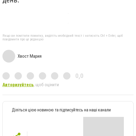
Якщо ви помітили помилку, виділіть необхідний текст і натисніть Ctrl + Enter, щоб
повідомити про це редакцію
Хвост Мария
0,0
Авторизуйтесь
, щоб оцінити
Діліться цією новиною та підписуйтесь на наші канали