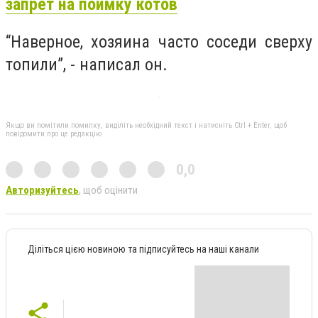
запрет на поимку котов
“Наверное, хозяина часто соседи сверху
топили”, - написал он.
Якщо ви помітили помилку, виділіть необхідний текст і натисніть Ctrl + Enter, щоб
повідомити про це редакцію
0,0
Авторизуйтесь
, щоб оцінити
Діліться цією новиною та підписуйтесь на наші канали