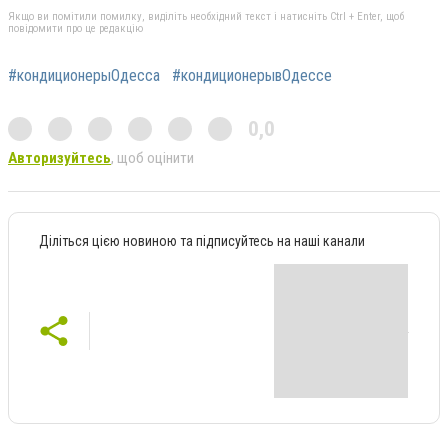
Якщо ви помітили помилку, виділіть необхідний текст і натисніть Ctrl + Enter, щоб
повідомити про це редакцію
#кондиционерыОдесса
#кондиционерывОдессе
0,0
Авторизуйтесь
, щоб оцінити
Діліться цією новиною та підписуйтесь на наші канали