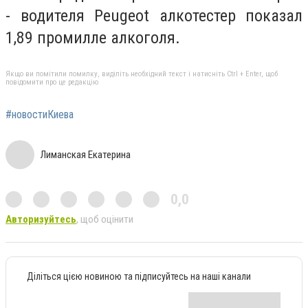
- водителя Peugeot алкотестер показал
1,89 промилле алкоголя.
Якщо ви помітили помилку, виділіть необхідний текст і натисніть Ctrl + Enter, щоб
повідомити про це редакцію
#новостиКиева
Лиманская Екатерина
0,0
Авторизуйтесь
, щоб оцінити
Діліться цією новиною та підписуйтесь на наші канали