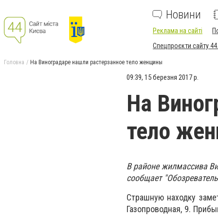
Новини
Реклама на сайті
П
Спецпроєкти сайту 44
Головна
На Виноградаре нашли растерзанное тело женщины
09:39, 15 березня 2017 р.
На Виног
тело же
В районе жилмассива Ви
сообщает "Обозреватель
Страшную находку заме
Газопроводная, 9. Приб