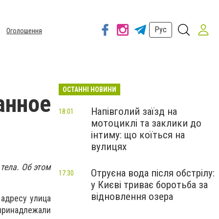
Рус
Оголошення
ОСТАННІ НОВИНИ
анное
Напівголий заїзд на
18:01
мотоциклі та заклики до
інтиму: що коїться на
вулицях
тела. Об этом
Отруєна вода після обстрілу:
17:30
у Києві триває боротьба за
відновлення озера
 адресу улица
 принадлежали