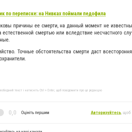
к по переписке: на Нивках поймали педофила
ковы причины ее смерти, на данный момент не известны
 естественной смертью или вследствие несчастного случ
ные.
йство. Точные обстоятельства смерти даст всестороння
охранители.
бхідний текст і натисніть Ctrl + Enter, щоб повідомити про це редакцію
0,0
Оцініть першим
Авторизуйтесь
, щоб
исуйтесь на наші канали