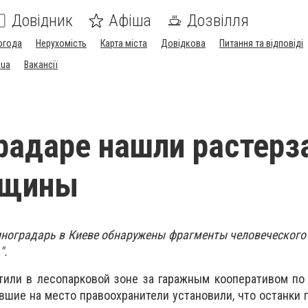
Довідник
Афіша
Дозвілля
огода
Нерухомість
Карта міста
Довідкова
Питання та відповіді
.ua
Вакансії
радаре нашли растерз
нщины
ноградарь в Киеве обнаружены фрагменты человеческого 
".
тили в лесопарковой зоне за гаражным кооперативом по
ывшие на место правоохранители установили, что останки