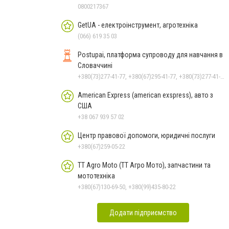
моделі
0800217367
GetUA - електроінструмент, агротехніка
(066) 619 35 03
Postupai, платформа супроводу для навчання в
Словаччині
+380(73)277-41-77, +380(67)295-41-77, +380(73)277-41-77
American Express (american exspress), авто з
США
+38 067 939 57 02
Центр правової допомоги, юридичні послуги
+380(67)259-05-22
TT Agro Moto (ТТ Агро Мото), запчастини та
мототехніка
+380(67)130-69-50, +380(99)435-80-22
Додати підприємство