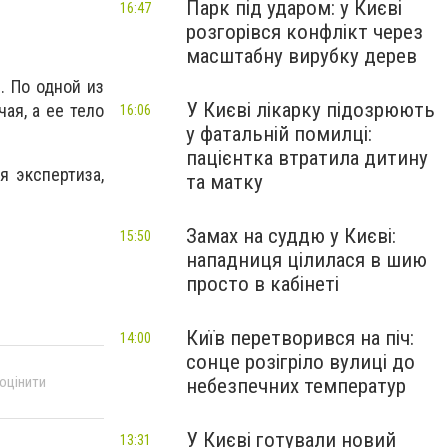
Парк під ударом: у Києві
16:47
розгорівся конфлікт через
масштабну вирубку дерев
. По одной из
У Києві лікарку підозрюють
ая, а ее тело
16:06
у фатальній помилці:
пацієнтка втратила дитину
я экспертиза,
та матку
Замах на суддю у Києві:
15:50
нападниця цілилася в шию
просто в кабінеті
Київ перетворився на піч:
14:00
сонце розігріло вулиці до
 оцінити
небезпечних температур
У Києві готували новий
13:31