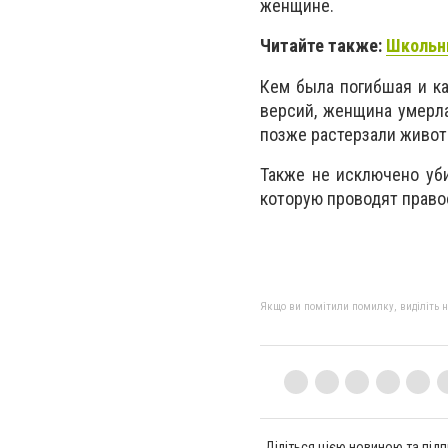
женщине.
Читайте также:
Школьни
Кем была погибшая и ка
версий, женщина умерла
позже растерзали живот
Также не исключено уби
которую проводят право
Якщо ви помітили помилку, виділіть нео
Діліться цією новиною та підп