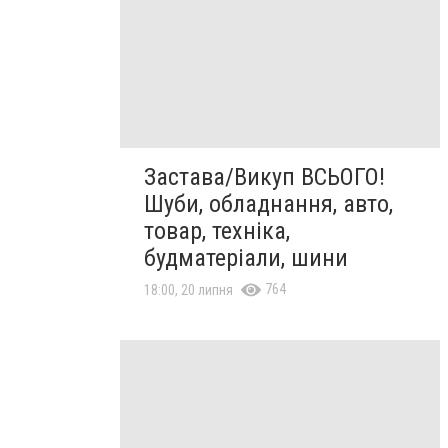
Застава/Викуп ВСЬОГО!
Шуби, обладнання, авто,
товар, техніка,
будматеріали, шини
764
18:00, 20 липня