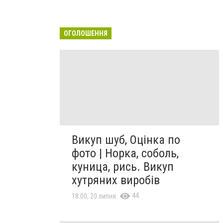
ОГОЛОШЕННЯ
Викуп шуб, Оцінка по
фото | Норка, соболь,
куница, рись. Викуп
хутряних виробів
44
18:00, 20 липня