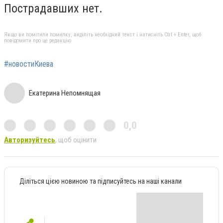
Пострадавших нет.
Якщо ви помітили помилку, виділіть необхідний текст і натисніть Ctrl + Enter, щоб
повідомити про це редакцію
#новостиКиева
Екатерина Непомнящая
0,0
Авторизуйтесь
, щоб оцінити
Діліться цією новиною та підписуйтесь на наші канали