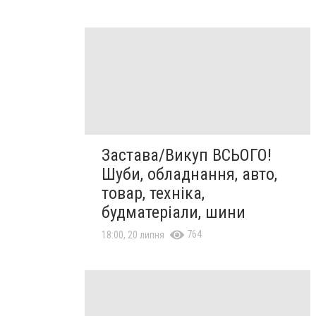
Застава/Викуп ВСЬОГО!
Шуби, обладнання, авто,
товар, техніка,
будматеріали, шини
764
18:00, 20 липня