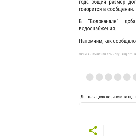
года общий размер дол
говорится в сообщении.
В “Водоканале” доба
водоснабжения.
Напомним, как сообщало
Якщо ви помітили помилку, виділіть нео
Діліться цією новиною та підп