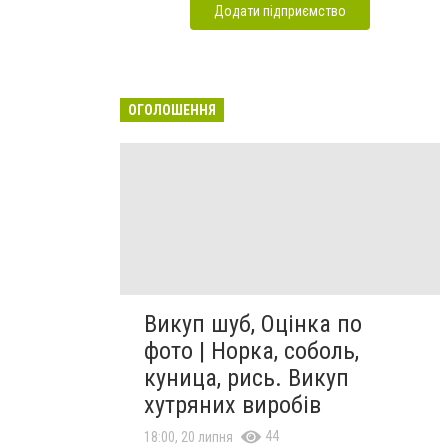
Додати підприємство
ОГОЛОШЕННЯ
Викуп шуб, Оцінка по
фото | Норка, соболь,
куница, рись. Викуп
хутряних виробів
44
18:00, 20 липня