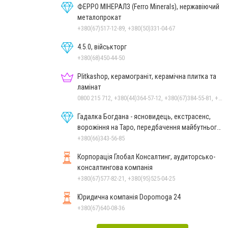
ФЕРРО МІНЕРАЛЗ (Ferro Minerals), нержавіючий
металопрокат
+380(67)517-12-89, +380(50)331-04-67
4.5.0, військторг
+380(68)450-44-50
Plitkashop, керамограніт, керамічна плитка та
ламінат
0800 215 712, +380(44)364-57-12, +380(67)384-55-81, +380(50)353-80-07, +380(63)569-68-58
Гадалка Богдана - ясновидець, екстрасенс,
ворожіння на Таро, передбачення майбутнього,
зняття порчі
+380(66)343-56-85
Корпорація Глобал Консалтинг, аудиторсько-
консалтингова компанія
+380(67)577-82-21, +380(95)525-04-25
Юридична компанія Dopomoga 24
+380(67)640-08-36