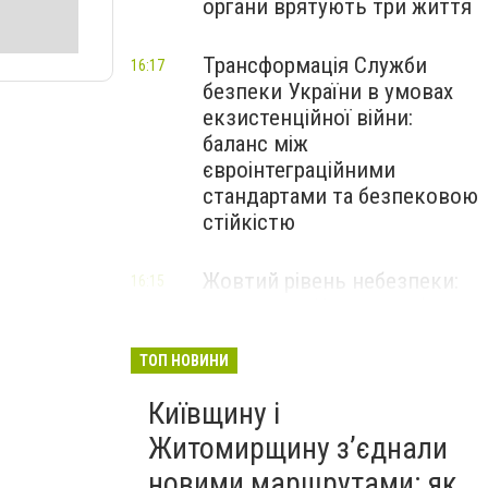
органи врятують три життя
Трансформація Служби
16:17
безпеки України в умовах
екзистенційної війни:
баланс між
євроінтеграційними
стандартами та безпековою
стійкістю
Жовтий рівень небезпеки:
16:15
мешканців Києва та області
попередили про негоду
ТОП НОВИНИ
Київщину і
Житомирщину з’єднали
новими маршрутами: як