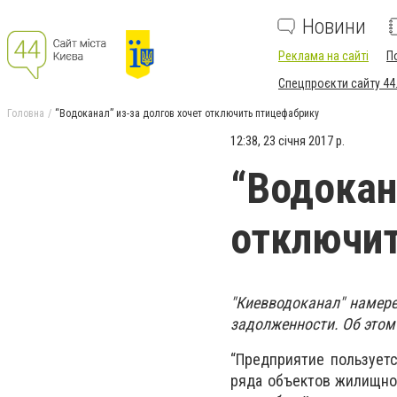
Новини
Реклама на сайті
П
Спецпроєкти сайту 44
Головна
“Водоканал” из-за долгов хочет отключить птицефабрику
12:38, 23 січня 2017 р.
“Водокан
отключит
"Киевводоканал" намере
задолженности. Об этом
“Предприятие пользует
ряда объектов жилищног