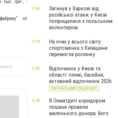
тыс. грн”, -
Загинув у Харкові від
17:36
російської атаки: у Києві
фабрику” от
попрощалися з польським
волонтером
На очах у всього світу:
17:10
спортсменка з Київщини
перемогла росіянку
 оцінити
Відпочинок у Києві та
17:00
області: пляжі, басейни,
активний відпочинок 2026
ПАРТНЕРСЬКИЙ СПЕЦПРОЄКТ
В Охматдиті коридором
16:40
пошани провели
маленького донора: його