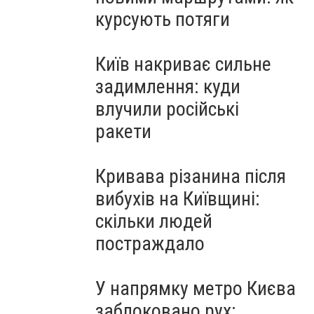
курсують потяги
Київ накриває сильне
задимлення: куди
влучили російські
ракети
Кривава різанина після
вибухів на Київщині:
скільки людей
постраждало
У напрямку метро Києва
заблоковано рух: