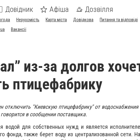
Довідник
Афіша
Дозвілля
огода
Нерухомість
Карта міста
Довідкова
Питання та відповіді
.ua
Вакансії
ал” из-за долгов хоче
ь птицефабрику
н отключить "Киевскую птицефабрику" от водоснабжения 
 говорится в сообщении поставщика.
ся водой для собственных нужд и является исполнителе
о фонда, также берет воду из централизованной сети. На