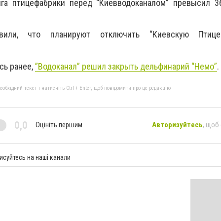
га птицефабрики перед “Киевводоканалом” превысил 36 
вили, что планируют отключить “Киевскую Птице
сь ранее,
”Водоканал” решил закрыть дельфинарий “Немо”
.
бхідний текст і натисніть Ctrl + Enter, щоб повідомити про це редакцію
0,0
Оцініть першим
Авторизуйтесь
, щоб
исуйтесь на наші канали