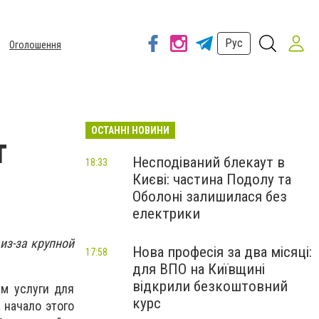
Рус
Оголошення
ОСТАННІ НОВИНИ
т
Несподіваний блекаут в
18:33
Києві: частина Подолу та
Оболоні залишилася без
електрики
из-за крупной
Нова професія за два місяці:
17:58
для ВПО на Київщині
відкрили безкоштовний
м услуги для
курс
 начало этого