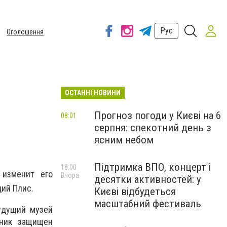
Рус
Оголошення
ОСТАННІ НОВИНИ
Прогноз погоди у Києві на 6
08:01
серпня: спекотний день з
ясним небом
Підтримка ВПО, концерт і
18:00
 изменит его
Вчора
десятки активностей: у
ий Плис.
Києві відбудеться
масштабний фестиваль
удущий музей
тник защищен