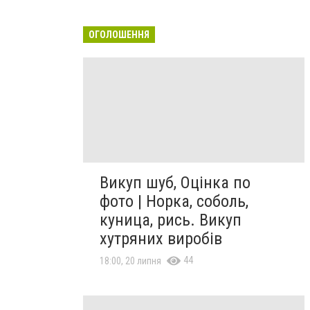
ОГОЛОШЕННЯ
Викуп шуб, Оцінка по
фото | Норка, соболь,
куница, рись. Викуп
хутряних виробів
44
18:00, 20 липня