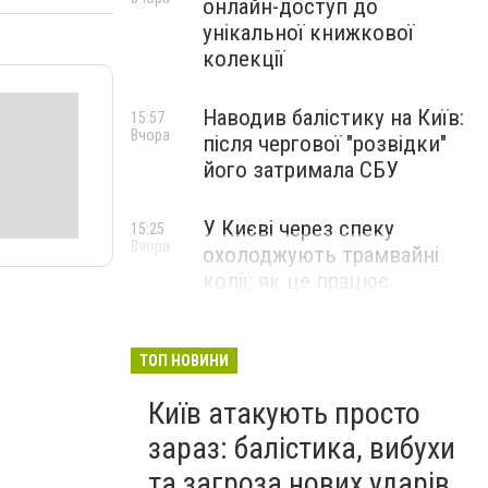
онлайн-доступ до
унікальної книжкової
колекції
Наводив балістику на Київ:
15:57
Вчора
після чергової "розвідки"
його затримала СБУ
У Києві через спеку
15:25
Вчора
охолоджують трамвайні
колії: як це працює
ТОП НОВИНИ
Київ атакують просто
зараз: балістика, вибухи
та загроза нових ударів