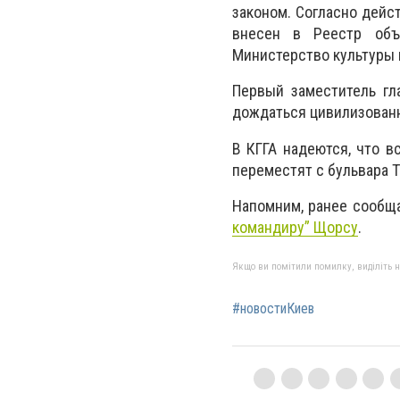
законом. Согласно дейс
внесен в Реестр объе
Министерство культуры и
Первый заместитель гл
дождаться цивилизован
В КГГА надеются, что 
переместят с бульвара 
Напомним, ранее сообщ
командиру” Щорсу
.
Якщо ви помітили помилку, виділіть нео
#новостиКиев