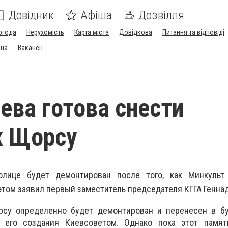
Довідник
Афіша
Дозвілля
огода
Нерухомість
Карта міста
Довідкова
Питання та відповіді
.ua
Вакансії
ева готова снести
к Щорсу
лице будет демонтирован после того, как Минкульт
этом заявил первый заместитель председателя КГГА Геннад
рсу определенно будет демонтирован и перенесен в б
е его создания Киевсоветом. Однако пока этот памя