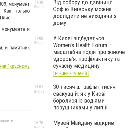
Від собору до дзвіниці:
17:30
009, монумент
Вчора
Софію Київську можна
. Как только
дослідити не виходячи з
 Плис.
дому
 монумента и
У Києві відбудеться
17:00
Вчора
Women's Health Forum –
и, и памятник
масштабна подія про жіноче
здоров'я, профілактику та
сучасну медицину
ник “красному
НОВИНИ КОМПАНІЙ
30 тисяч штрафів і тисячі
16:57
Вчора
евакуацій: як у Києві
боролися із водіями-
порушниками у липні
 оцінити
Музей Майдану відкрив
16:25
Вчора