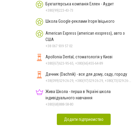
Бухгалтерська компанія Еллен - Аудит
+380(99)223-43-73
Школа Google-реклами Ігоря Івіцького
American Express (american exspress), авто з
США
+38 067 939 57 02
Apollonia Dental, стоматологія у Києві
+380(67)623-95-65, +380(66)455-64-89
Дачник (Dachnik) - все для дому, саду, городу
+38(099)529-26-29, +380(97)529-26-29, +380(73)529-26-29
Жива Школа - перша в Україні школа
індивідуального навчання
+380(68)888-58-80
Додати підприємство