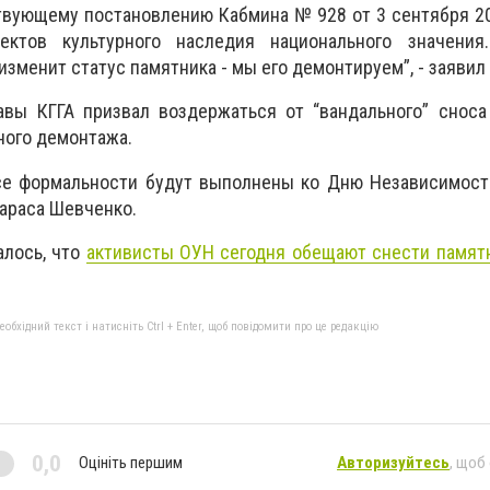
твующему постановлению Кабмина № 928 от 3 сентября 2
ктов культурного наследия национального значения
зменит статус памятника - мы его демонтируем”, - заявил
авы КГГА призвал воздержаться от “вандального” сноса
ного демонтажа.
все формальности будут выполнены ко Дню Независимост
Тараса Шевченко.
алось, что
активисты ОУН сегодня обещают снести памят
бхідний текст і натисніть Ctrl + Enter, щоб повідомити про це редакцію
0,0
Оцініть першим
Авторизуйтесь
, щоб