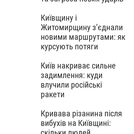
Київщину і
Житомирщину з’єднали
новими маршрутами: як
курсують потяги
Київ накриває сильне
задимлення: куди
влучили російські
ракети
Кривава різанина після
вибухів на Київщині:
скільки людей