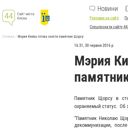
Новини
Реклама на сайті
П
Спецпроєкти сайту 44
Головна
Мэрия Киева готова снести памятник Щорсу
16:31, 30 червня 2016 р.
Мэрия Ки
памятни
Памятник Щорсу в сто
охраняемый статус. Об 
“Памятник Николаю Що
декоммунизации, посл