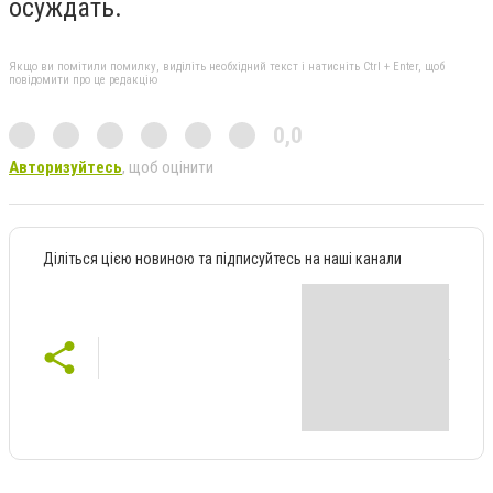
осуждать.
Якщо ви помітили помилку, виділіть необхідний текст і натисніть Ctrl + Enter, щоб
повідомити про це редакцію
0,0
Авторизуйтесь
, щоб оцінити
Діліться цією новиною та підписуйтесь на наші канали