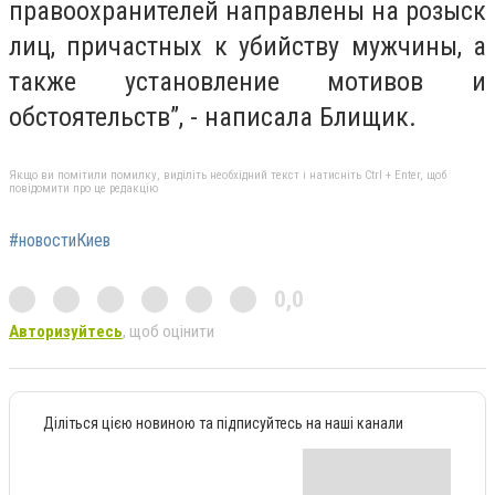
правоохранителей направлены на розыск
лиц, причастных к убийству мужчины, а
также установление мотивов и
обстоятельств”, - написала Блищик.
Якщо ви помітили помилку, виділіть необхідний текст і натисніть Ctrl + Enter, щоб
повідомити про це редакцію
#новостиКиев
0,0
Авторизуйтесь
, щоб оцінити
Діліться цією новиною та підписуйтесь на наші канали