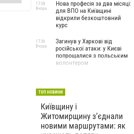
Нова професія за два місяці:
17:58
Вчора
для ВПО на Київщині
відкрили безкоштовний
курс
Загинув у Харкові від
17:36
Вчора
російської атаки: у Києві
попрощалися з польським
волонтером
ТОП НОВИНИ
Київщину і
Житомирщину з’єднали
новими маршрутами: як