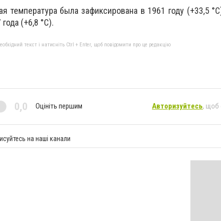
ая температура была зафиксирована в 1961 году (+33,5 °C
года (+6,8 °C).
бхідний текст і натисніть Ctrl + Enter, щоб повідомити про це редакцію
0,0
Оцініть першим
Авторизуйтесь
, щоб
исуйтесь на наші канали