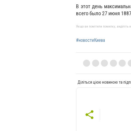
В этот день максимальн
всего было 27 июня 1887 
Якщо ви помітили помилку, виділіть нео
#новостиКиева
Діліться цією новиною та підп