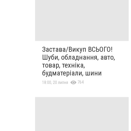
Застава/Викуп ВСЬОГО!
Шуби, обладнання, авто,
товар, техніка,
будматеріали, шини
764
18:00, 20 липня