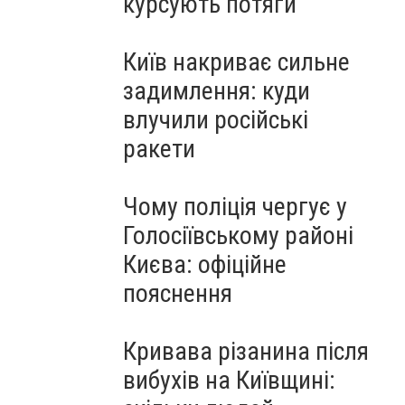
курсують потяги
Київ накриває сильне
задимлення: куди
влучили російські
ракети
Чому поліція чергує у
Голосіївському районі
Києва: офіційне
пояснення
Кривава різанина після
вибухів на Київщині: