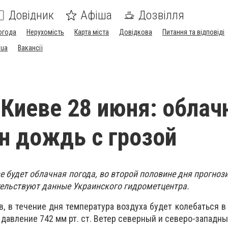
Довідник
Афіша
Дозвілля
огода
Нерухомість
Карта міста
Довідкова
Питання та відповіді
.ua
Вакансії
 Киеве 28 июня: облач
 дождь с грозой
ве будет облачная погода, во второй половине дня прогноз
етельствуют данные Украинского гидрометцентра.
в, в течение дня температура воздуха будет колебаться в
давление 742 мм рт. ст. Ветер северный и северо-западный