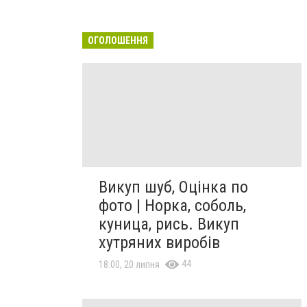
ОГОЛОШЕННЯ
Викуп шуб, Оцінка по
фото | Норка, соболь,
куница, рись. Викуп
хутряних виробів
44
18:00, 20 липня