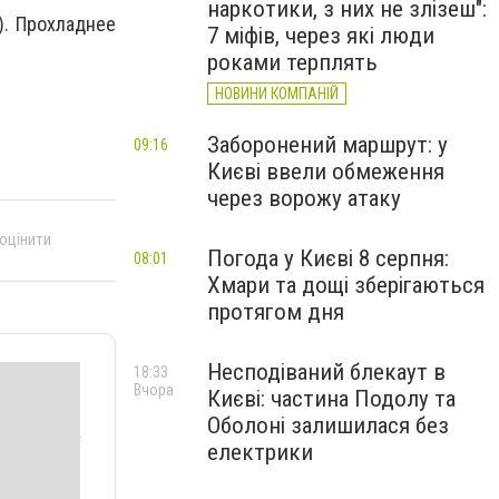
наркотики, з них не злізеш":
). Прохладнее
7 міфів, через які люди
роками терплять
НОВИНИ КОМПАНІЙ
Заборонений маршрут: у
09:16
Києві ввели обмеження
через ворожу атаку
 оцінити
Погода у Києві 8 серпня:
08:01
Хмари та дощі зберігаються
протягом дня
Несподіваний блекаут в
18:33
Вчора
Києві: частина Подолу та
Оболоні залишилася без
електрики