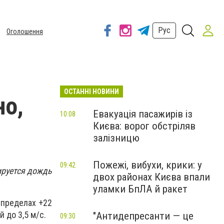
Рус
Оголошення
ОСТАННІ НОВИНИ
но,
Евакуація пасажирів із
10:08
Києва: ворог обстріляв
залізницю
Пожежі, вибухи, крики: у
09:42
ируется дождь
двох районах Києва впали
уламки БпЛА й ракет
 пределах +22
 до 3,5 м/с.
"Антидепресанти — це
09:30