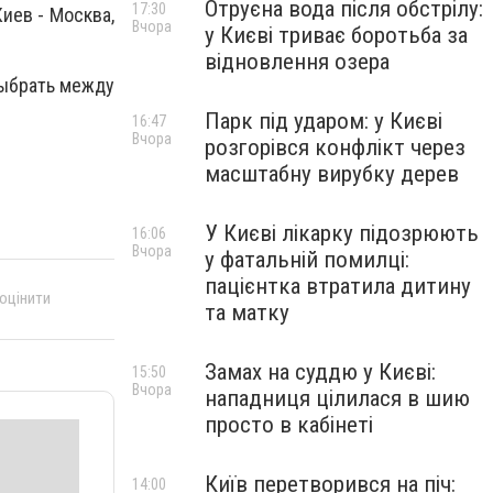
Отруєна вода після обстрілу:
17:30
иев - Москва,
Вчора
у Києві триває боротьба за
відновлення озера
выбрать между
Парк під ударом: у Києві
16:47
Вчора
розгорівся конфлікт через
масштабну вирубку дерев
У Києві лікарку підозрюють
16:06
Вчора
у фатальній помилці:
пацієнтка втратила дитину
 оцінити
та матку
Замах на суддю у Києві:
15:50
Вчора
нападниця цілилася в шию
просто в кабінеті
Київ перетворився на піч:
14:00