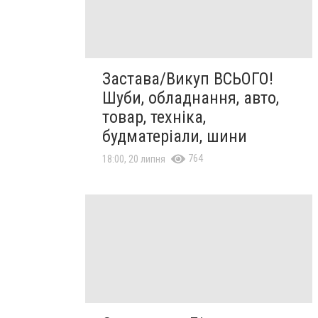
Застава/Викуп ВСЬОГО!
Шуби, обладнання, авто,
товар, техніка,
будматеріали, шини
764
18:00, 20 липня