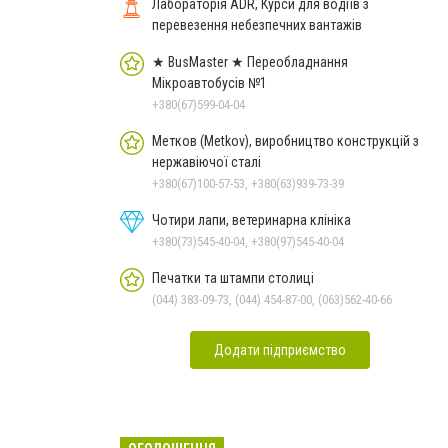
Лабораторія ADR, Курси для водіїв з
перевезення небезпечних вантажів
★ BusMaster ★ Переобладнання
Мікроавтобусів №1
+380(67)599-04-04
Метков (Metkov), виробництво конструкцій з
нержавіючої сталі
+380(67)100-57-53, +380(63)939-73-39
Чотири лапи, ветеринарна клініка
+380(73)545-40-04, +380(97)545-40-04
Печатки та штампи столиці
(044) 383-09-73, (044) 454-87-00, (063)562-40-66
Додати підприємство