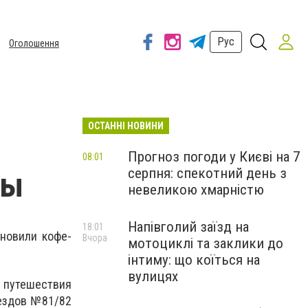
Рус
Оголошення
ОСТАННІ НОВИНИ
Прогноз погоди у Києві на 7
08:01
серпня: спекотний день з
ны
невеликою хмарністю
Напівголий заїзд на
18:01
ановили кофе-
Вчора
мотоциклі та заклики до
інтиму: що коїться на
вулицях
 путешествия
оездов №81/82