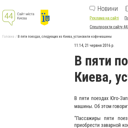
Новини
Реклама на сайті
П
Спецпроєкти сайту 44
Головна
В пяти поездах, следующих из Киева, установили кофе-машины
11:14, 21 червня 2016 р.
В пяти п
Киева, у
В пяти поездах Юго-Зап
машины. Об этом говорит
“Пассажиры пяти поез
приобрести заварной ко