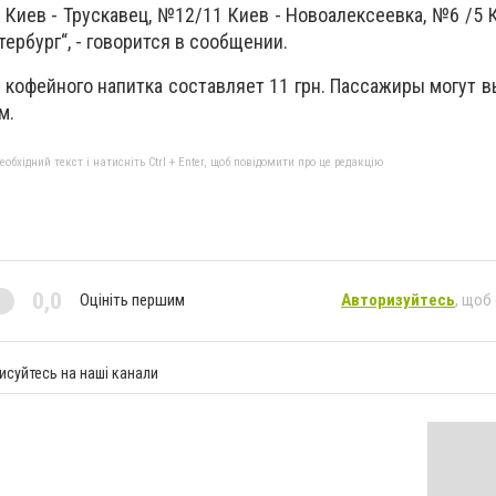
 Киев - Трускавец, №12/11 Киев - Новоалексеевка, №6 /5 К
тербург“, - говорится в сообщении.
 кофейного напитка составляет 11 грн. Пассажиры могут 
м.
бхідний текст і натисніть Ctrl + Enter, щоб повідомити про це редакцію
0,0
Оцініть першим
Авторизуйтесь
, щоб
исуйтесь на наші канали