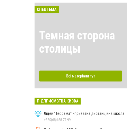
СПЕЦТЕМА
Темная сторона
столицы
Всі матеріали тут
ПІДПРИЄМСТВА КИЄВА
Ліцей "Теорема" - приватна дистанційна школа
+380(68)688-77-99