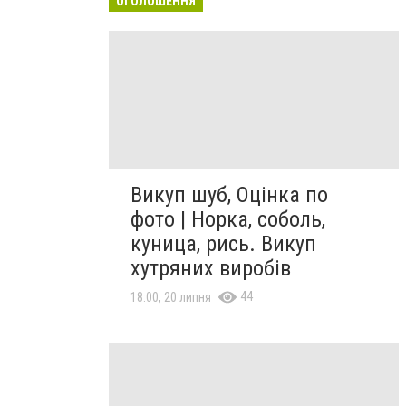
ОГОЛОШЕННЯ
Викуп шуб, Оцінка по
фото | Норка, соболь,
куница, рись. Викуп
хутряних виробів
44
18:00, 20 липня