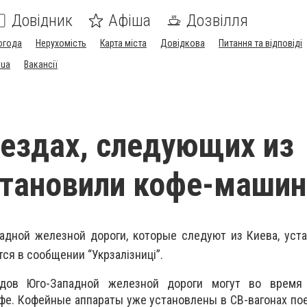
Довідник
Афіша
Дозвілля
огода
Нерухомість
Карта міста
Довідкова
Питання та відповіді
.ua
Вакансії
оездах, следующих из
становили кофе-маши
адной железной дороги, которые следуют из Киева, уст
ся в сообщении “Укрзалізниці”.
дов Юго-Западной железной дороги могут во время
фе. Кофейные аппараты уже установлены в СВ-вагонах п