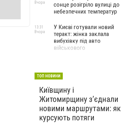
Вчора
сонце розігріло вулиці до
небезпечних температур
У Києві готували новий
13:31
Вчора
теракт: жінка заклала
вибухівку під авто
військового
ТОП НОВИНИ
Київщину і
Житомирщину з’єднали
новими маршрутами: як
курсують потяги