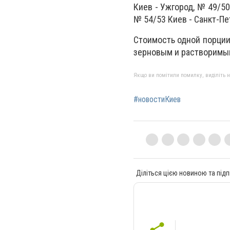
Киев - Ужгород, № 49/50
№ 54/53 Киев - Санкт-Пе
Стоимость одной порции
зерновым и растворимы
Якщо ви помітили помилку, виділіть нео
#новостиКиев
Діліться цією новиною та підп