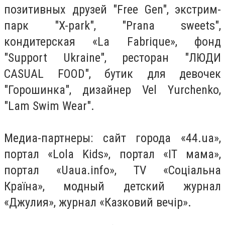
позитивных друзей "Free Gen", экстрим-
парк "X-park", "Prana sweets",
кондитерская «La Fabrique», фонд
"Support Ukraine", ресторан "ЛЮДИ
CASUAL FOOD", бутик для девочек
"Горошинка", дизайнер Vel Yurchenko,
"Lam Swim Wear".
Медиа-партнеры: сайт города «44.ua»,
портал «Lola Kids», портал «IT мама»,
портал «Uaua.info», ТV «Соціальна
Країна», модный детский журнал
«Джулия», журнал «Казковий вечір».