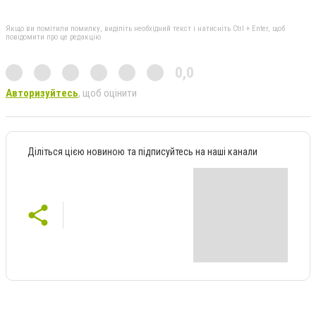
Якщо ви помітили помилку, виділіть необхідний текст і натисніть Ctrl + Enter, щоб
повідомити про це редакцію
0,0
Авторизуйтесь
, щоб оцінити
Діліться цією новиною та підписуйтесь на наші канали