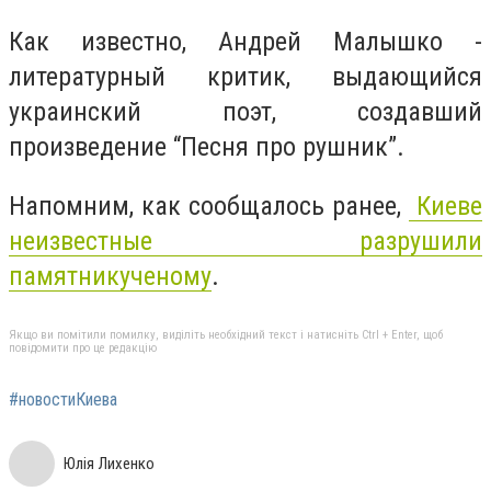
Как известно, Андрей Малышко -
литературный критик, выдающийся
украинский поэт, создавший
произведение “Песня про рушник”.
Напомним, как сообщалось ранее,
Киеве
неизвестные разрушили
памятникученому
.
Якщо ви помітили помилку, виділіть необхідний текст і натисніть Ctrl + Enter, щоб
повідомити про це редакцію
#новостиКиева
Юлія Лихенко