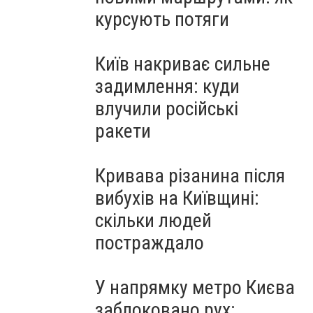
курсують потяги
Київ накриває сильне
задимлення: куди
влучили російські
ракети
Кривава різанина після
вибухів на Київщині:
скільки людей
постраждало
У напрямку метро Києва
заблоковано рух: