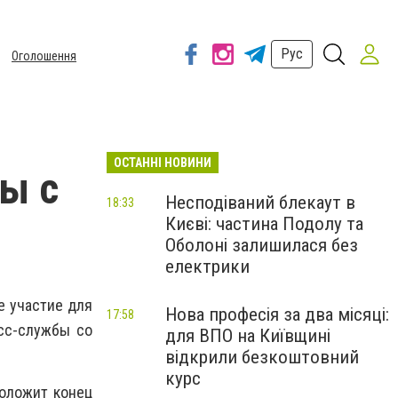
Рус
Оголошення
ОСТАННІ НОВИНИ
ы с
Несподіваний блекаут в
18:33
Києві: частина Подолу та
Оболоні залишилася без
електрики
е участие для
Нова професія за два місяці:
17:58
сс-службы со
для ВПО на Київщині
відкрили безкоштовний
курс
положит конец