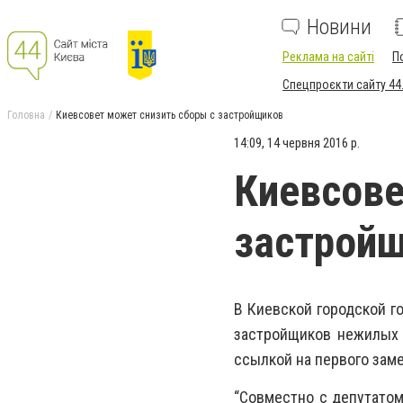
Новини
Реклама на сайті
П
Спецпроєкти сайту 44
Головна
Киевсовет может снизить сборы с застройщиков
14:09, 14 червня 2016 р.
Киевсове
застрой
В Киевской городской г
застройщиков нежилых 
ссылкой на первого заме
“Совместно с депутатом