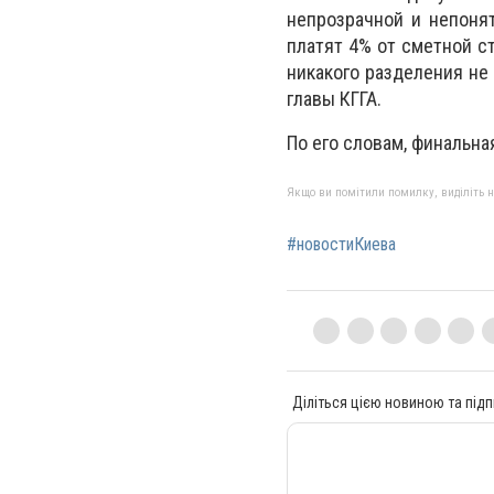
непрозрачной и непоня
платят 4% от сметной с
никакого разделения не
главы КГГА.
По его словам, финальна
Якщо ви помітили помилку, виділіть нео
#новостиКиева
Діліться цією новиною та підп