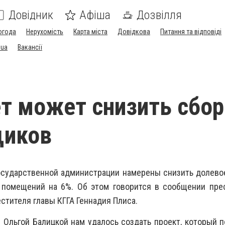
Довідник
Афіша
Дозвілля
огода
Нерухомість
Карта міста
Довідкова
Питання та відповіді
.ua
Вакансії
т может снизить сбор
щиков
осударственной администрации намерены снизить долево
помещений на 6%. Об этом говорится в сообщении пре
стителя главы КГГА Геннадия Плиса.
 Ольгой Балицкой нам удалось создать проект, который 