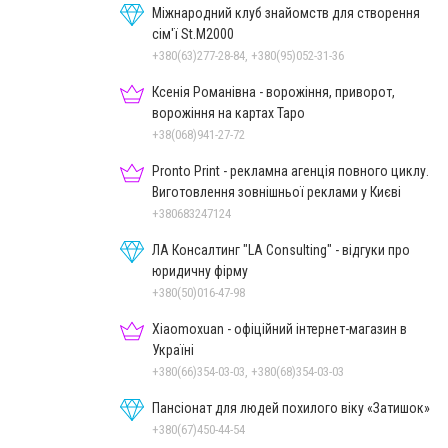
Міжнародний клуб знайомств для створення
сім'ї St.М2000
+380(63)277-28-84, +380(95)052-31-36
Ксенія Романівна - ворожіння, приворот,
ворожіння на картах Таро
+38(068)941-27-72
Pronto Print - рекламна агенція повного циклу.
Виготовлення зовнішньої реклами у Києві
+380683247124
ЛА Консалтинг "LA Consulting" - відгуки про
юридичну фірму
+380(50)016-47-98
Xiaomoxuan - офіційний інтернет-магазин в
Україні
+380(66)354-03-03, +380(68)354-03-03
Пансіонат для людей похилого віку «Затишок»
+380(67)450-44-54