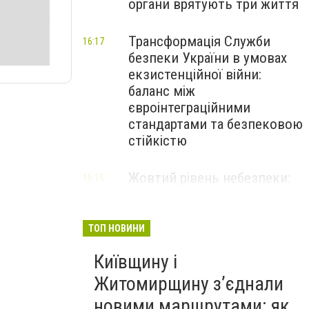
органи врятують три життя
Трансформація Служби
16:17
безпеки України в умовах
екзистенційної війни:
баланс між
євроінтеграційними
стандартами та безпековою
стійкістю
Жовтий рівень небезпеки:
16:15
мешканців Києва та області
попередили про негоду
ТОП НОВИНИ
Київщину і
Житомирщину з’єднали
новими маршрутами: як