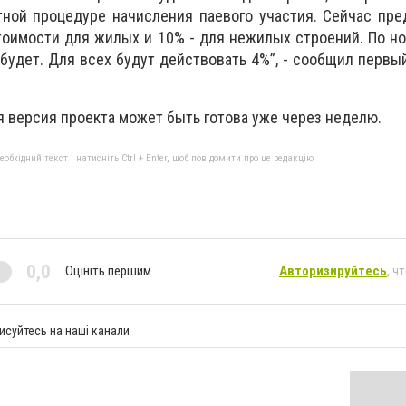
тной процедуре начисления паевого участия. Сейчас пр
тоимости для жилых и 10% - для нежилых строений. По н
 будет. Для всех будут действовать 4%”, - сообщил первы
я версия проекта может быть готова уже через неделю.
бхідний текст і натисніть Ctrl + Enter, щоб повідомити про це редакцію
0,0
Оцініть першим
Авторизируйтесь
, ч
исуйтесь на наші канали