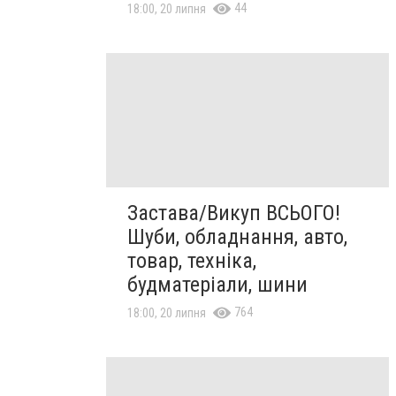
44
18:00, 20 липня
Застава/Викуп ВСЬОГО!
Шуби, обладнання, авто,
товар, техніка,
будматеріали, шини
764
18:00, 20 липня