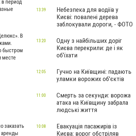
 в период
разные
Небезпека для водіїв у
13:39
Києві: повалені дерева
заблокували дороги, - ФОТО
Делюкс». В
Одну з найбільших доріг
13:20
ками.
Києва перекрили: де і як
но быстром
об’їхати
м месте
Гучно на Київщині: падають
12:05
уламки ворожих об'єктів
Смерть за секунди: ворожа
11:00
атака на Київщину забрала
людські життя
Евакуація пасажирів із
о заказать
10:08
Києва: ворог обстріляв
ь аренды