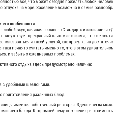
 полностью все, что может сегодня пожелать любой человек
о отпуска на море. Заселение возможно в самые разнооб
и его особенности
 любой вкус, начиная с класса «Стандарт» и заканчивая «
 присутствует прекрасный пляж с лежаками, а также зонти
пользоваться и такой услугой, как прогулка на достаточ
е-таки принято считать именно то, что в этом удивительно
ься, и забыть о ежедневных проблемах.
активного отдыха здесь предусмотрено наличие:
а с удобными шезлонгами.
го приготовления различных блюд.
тиницы имеется собственный ресторан. Здесь всегда можн
омашнего блюда. К огромнейшему сожалению, в стоимост