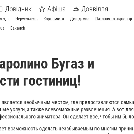
Довідник
Афіша
Дозвілля
огода
Нерухомість
Карта міста
Довідкова
Питання та відповіді
.ua
Вакансії
аролино Бугаз и
сти гостиниц!
ge» является необычным местом, где предоставляются самы
ные услуги, а также всевозможные развлечения. А вот дл
фессионального аниматора. Он сделает все, чтобы им было
ает возможность сделать незабываемым по многим причин