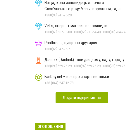
Нащадкова ясновидець жіночого
Слов'янського роду Марія, ворожіння, гадання
онлайн, ворожіння Таро
+380(98)941-26-29
Veliki, інтернет-магазин велосипедів
+380(68)607-38-88, +380(66)911-54-40, +380(93)764-27-28
Printhouse, цифрова друкарня
+380(66)847-75-73
Дачник (Dachnik) - все для дому, саду, городу
+38(099)529-26-29, +380(97)529-26-29, +380(73)529-26-29
FanDay.net – все про спорт і не тільки
+38 (044) 247-12-78
Додати підприємство
ОГОЛОШЕННЯ