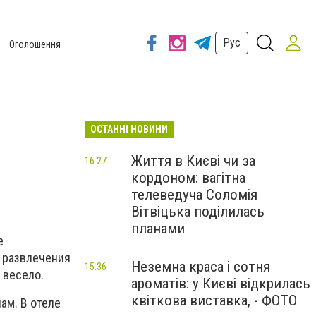
Рус
Оголошення
ОСТАННІ НОВИНИ
Життя в Києві чи за
16:27
кордоном: вагітна
телеведуча Соломія
Вітвіцька поділилась
планами
е
я развлечения
Неземна краса і сотня
15:36
 весело.
ароматів: у Києві відкрилась
квіткова виставка, - ФОТО
ам. В отеле