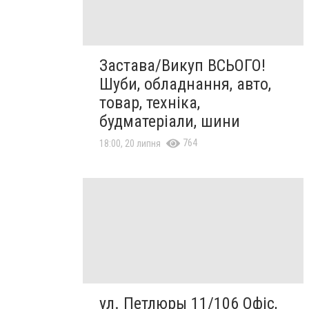
Застава/Викуп ВСЬОГО!
Шуби, обладнання, авто,
товар, техніка,
будматеріали, шини
764
18:00, 20 липня
ул. Петлюры 11/106 Офіс,