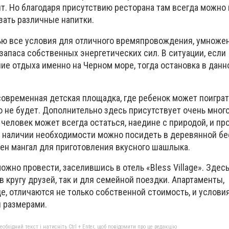
ит. Но благодаря присутствию ресторана там всегда можно
ать различные напитки.
ю все условия для отличного времяпровождения, умножен
запаса собственных энергетических сил. В ситуации, если
ие отдыха именно на Черном море, тогда остановка в данн
современная детская площадка, где ребенок может поиграт
 не будет. Дополнительно здесь присутствует очень много
человек может всегда остаться, наедине с природой, и пр
и наличии необходимости можно посидеть в деревянной бе
ен мангал для приготовления вкусного шашлыка.
ожно провести, заселившись в отель «Bless Village». Здесь
 в кругу друзей, так и для семейной поездки. Апартаменты,
е, отличаются не только собственной стоимость, и услови
и размерами.
бхідний текст і натисніть Ctrl + Enter, щоб повідомити про це редакцію