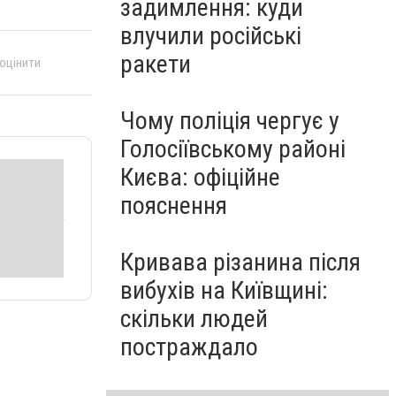
задимлення: куди
влучили російські
ракети
 оцінити
Чому поліція чергує у
Голосіївському районі
Києва: офіційне
пояснення
Кривава різанина після
вибухів на Київщині:
скільки людей
постраждало