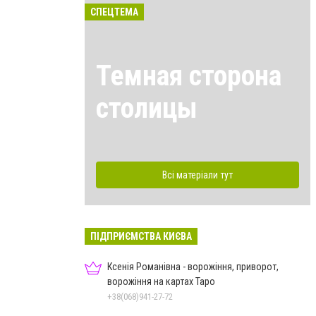
СПЕЦТЕМА
Темная сторона
столицы
Всі матеріали тут
ПІДПРИЄМСТВА КИЄВА
Ксенія Романівна - ворожіння, приворот,
ворожіння на картах Таро
+38(068)941-27-72