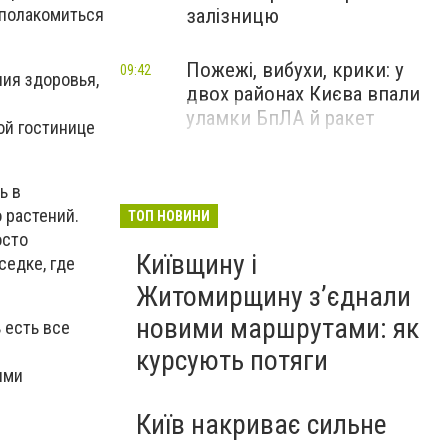
залізницю
 полакомиться
Пожежі, вибухи, крики: у
09:42
ия здоровья,
двох районах Києва впали
уламки БпЛА й ракет
ой гостинице
ь в
 растений.
ТОП НОВИНИ
осто
Київщину і
седке, где
Житомирщину з’єднали
новими маршрутами: як
 есть все
курсують потяги
ями
Київ накриває сильне