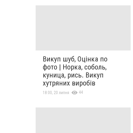
Викуп шуб, Оцінка по
фото | Норка, соболь,
куница, рись. Викуп
хутряних виробів
44
18:00, 20 липня