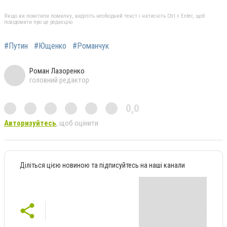
Якщо ви помітили помилку, виділіть необхідний текст і натисніть Ctrl + Enter, щоб
повідомити про це редакцію
#Путин
#Ющенко
#Романчук
Роман Лазоренко
головний редактор
0,0
Авторизуйтесь
, щоб оцінити
Діліться цією новиною та підписуйтесь на наші канали