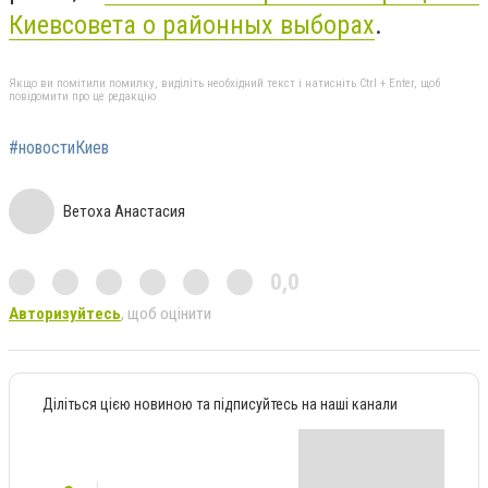
Киевсовета о районных выборах
.
Якщо ви помітили помилку, виділіть необхідний текст і натисніть Ctrl + Enter, щоб
повідомити про це редакцію
#новостиКиев
Ветоха Анастасия
0,0
Авторизуйтесь
, щоб оцінити
Діліться цією новиною та підписуйтесь на наші канали