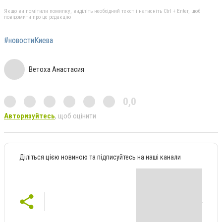
Якщо ви помітили помилку, виділіть необхідний текст і натисніть Ctrl + Enter, щоб
повідомити про це редакцію
#новостиКиева
Ветоха Анастасия
0,0
Авторизуйтесь
, щоб оцінити
Діліться цією новиною та підписуйтесь на наші канали