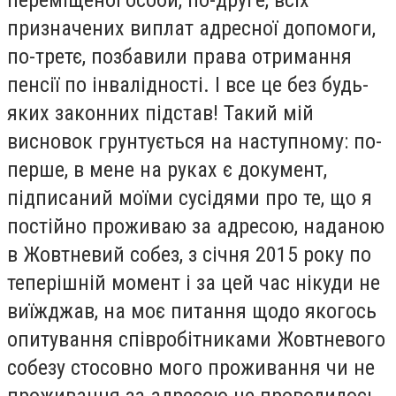
переміщеної особи, по-друге, всіх
призначених виплат адресної допомоги,
по-третє, позбавили права отримання
пенсії по інвалідності. І все це без будь-
яких законних підстав! Такий мій
висновок грунтується на наступному: по-
перше, в мене на руках є документ,
підписаний моїми сусідями про те, що я
постійно проживаю за адресою, наданою
в Жовтневий собез, з січня 2015 року по
теперішній момент і за цей час нікуди не
виїжджав, на моє питання щодо якогось
опитування співробітниками Жовтневого
собезу стосовно мого проживання чи не