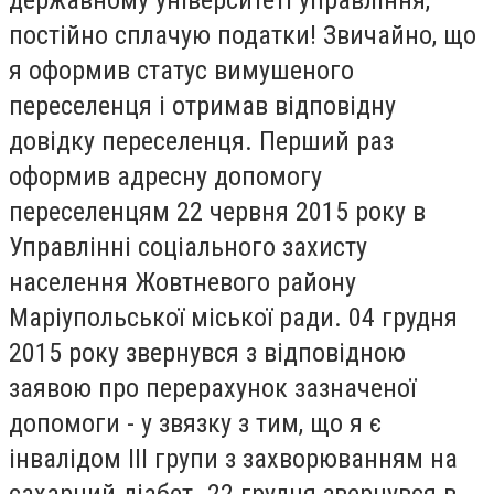
державному університеті управління,
постійно сплачую податки! Звичайно, що
я оформив статус вимушеного
переселенця і отримав відповідну
довідку переселенця. Перший раз
оформив адресну допомогу
переселенцям 22 червня 2015 року в
Управлінні соціального захисту
населення Жовтневого району
Маріупольської міської ради. 04 грудня
2015 року звернувся з відповідною
заявою про перерахунок зазначеної
допомоги - у звязку з тим, що я є
інвалідом III групи з захворюванням на