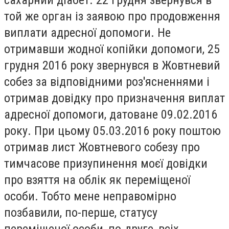
сахарний діабет. 22 грудня звернувся в
той же орган із заявою про продовження
виплати адресної допомоги. Не
отримавши жодної копійки допомоги, 25
грудня 2016 року звернувся в Жовтневий
собез за відповідними роз'ясненнями і
отримав довідку про призначення виплат
адресної допомоги, датоване 09.02.2016
року. При цьому 05.03.2016 року поштою
отримав лист Жовтневого собезу про
тимчасове призупинення моєї довідки
про взяття на облік як переміщеної
особи. Тобто мене неправомірно
позбавили, по-перше, статусу