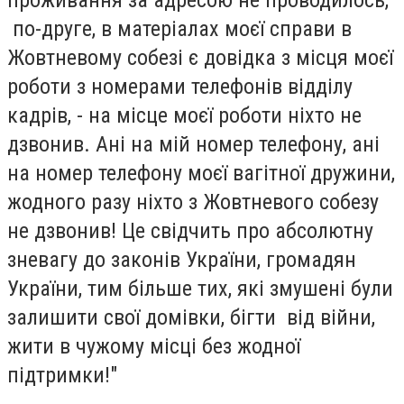
проживання за адресою не проводилось,
по-друге, в матеріалах моєї справи в
Жовтневому собезі є довідка з місця моєї
роботи з номерами телефонів відділу
кадрів, - на місце моєї роботи ніхто не
дзвонив. Ані на мій номер телефону, ані
на номер телефону моєї вагітної дружини,
жодного разу ніхто з Жовтневого собезу
не дзвонив! Це свідчить про абсолютну
зневагу до законів України, громадян
України, тим більше тих, які змушені були
залишити свої домівки, бігти від війни,
жити в чужому місці без жодної
підтримки!"