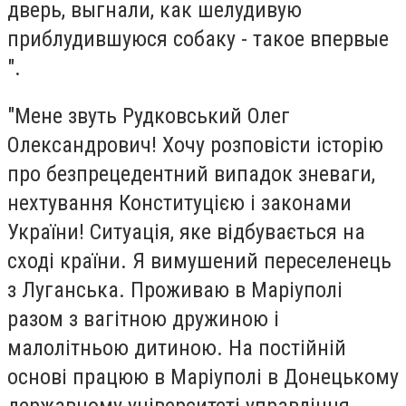
дверь, выгнали, как шелудивую
приблудившуюся собаку - такое впервые
".
"Мене звуть Рудковський Олег
Олександрович! Хочу розповісти історію
про безпрецедентний випадок зневаги,
нехтування Конституцією і законами
України! Ситуація, яке відбувається на
сході країни. Я вимушений переселенець
з Луганська. Проживаю в Маріуполі
разом з вагітною дружиною і
малолітньою дитиною. На постійній
основі працюю в Маріуполі в Донецькому