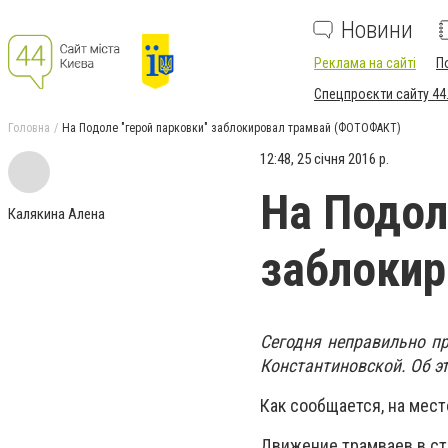
Новини
Реклама на сайті
П
Спецпроєкти сайту 44
Головна
На Подоле "герой парковки" заблокировал трамвай (ФОТОФАКТ)
12:48, 25 січня 2016 р.
На Подол
Калякина Алена
заблоки
Сегодня неправильно п
Константиновской. Об эт
Как сообщается, на мес
Движение трамваев в ст