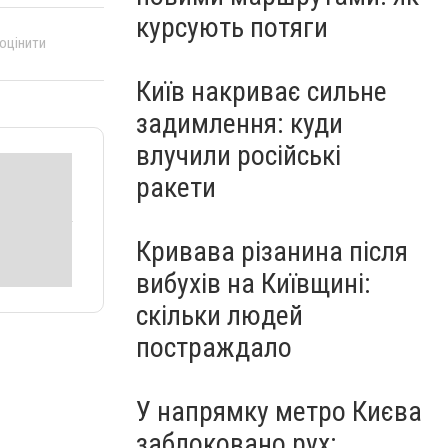
курсують потяги
 оцінити
Київ накриває сильне
задимлення: куди
влучили російські
ракети
Кривава різанина після
вибухів на Київщині:
скільки людей
постраждало
У напрямку метро Києва
заблоковано рух: