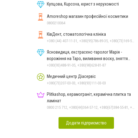
Купцова, Kupcova, юрист з нерухомості
Amoreshop магазин професійної косметики
0800210064
КівДент, стоматологічна клініка
+380 (44) 407-11-31, +380(95)786-89-35, +380(73)169-54-69
Ясновидиця, екстрасенс-таролог Марія -
ворожіння на Таро, виливання воску, зняття
порчі, постановка
+380(93)488-91-05, +380(98)628-81-87
Медичний центр Діасервіс
+380(73)207-03-03, +380(93)111-03-03
Plitkashop, керамограніт, керамічна плитка та
ламінат
0800 215 712, +380(44)364-57-12, +380(67)384-55-81, +380(50)353-80-07, +380(63)569-68-58
Додати підприємство