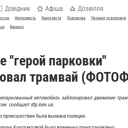
Довідник
Афіша
Дозвілля
огода
Нерухомість
Карта міста
Довідкова
Питання та відповіді
.ua
Вакансії
е "герой парковки"
ровал трамвай (ФОТО
рипаркованный автомобиль заблокировал движение трамв
ом сообщает dtp.kiev.ua.
то происшествия была вызвана полиция.
орону Контрактовой было временно приостановлено.