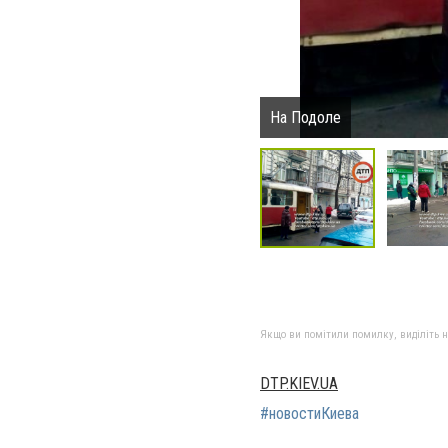
На Подоле
Якщо ви помітили помилку, виділіть нео
DTP.KIEV.UA
#новостиКиева