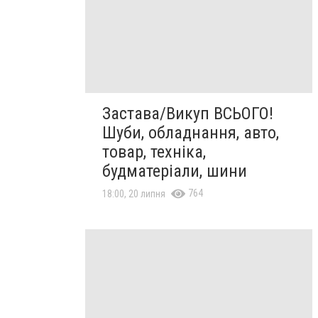
Застава/Викуп ВСЬОГО!
Шуби, обладнання, авто,
товар, техніка,
будматеріали, шини
764
18:00, 20 липня