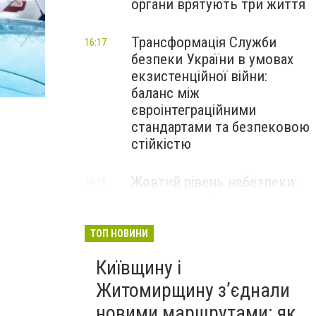
органи врятують три життя
Трансформація Служби
16:17
безпеки України в умовах
екзистенційної війни:
На Подоле
баланс між
євроінтеграційними
стандартами та безпековою
стійкістю
Жовтий рівень небезпеки:
16:15
мешканців Києва та області
попередили про негоду
ТОП НОВИНИ
Київщину і
Житомирщину з’єднали
новими маршрутами: як