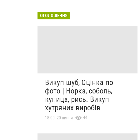
ОГОЛОШЕННЯ
Викуп шуб, Оцінка по
фото | Норка, соболь,
куница, рись. Викуп
хутряних виробів
44
18:00, 20 липня