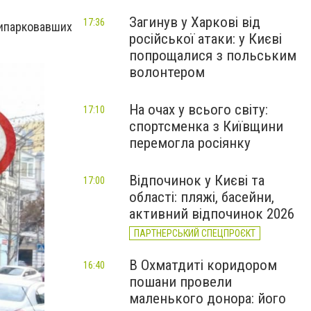
Загинув у Харкові від
17:36
рипарковавших
російської атаки: у Києві
попрощалися з польським
волонтером
На очах у всього світу:
17:10
спортсменка з Київщини
перемогла росіянку
Відпочинок у Києві та
17:00
області: пляжі, басейни,
активний відпочинок 2026
ПАРТНЕРСЬКИЙ СПЕЦПРОЄКТ
В Охматдиті коридором
16:40
пошани провели
маленького донора: його