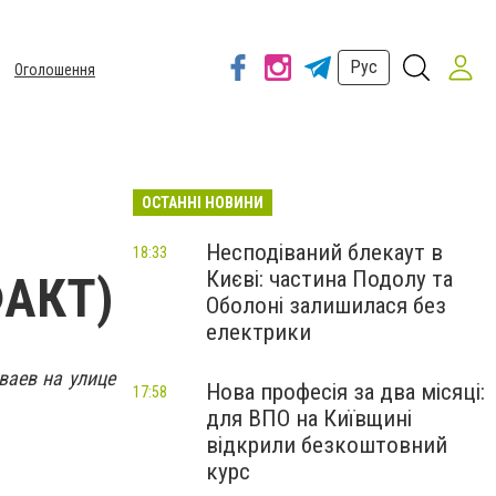
Рус
Оголошення
ОСТАННІ НОВИНИ
Несподіваний блекаут в
18:33
Києві: частина Подолу та
ФАКТ)
Оболоні залишилася без
електрики
аев на улице
Нова професія за два місяці:
17:58
для ВПО на Київщині
відкрили безкоштовний
курс