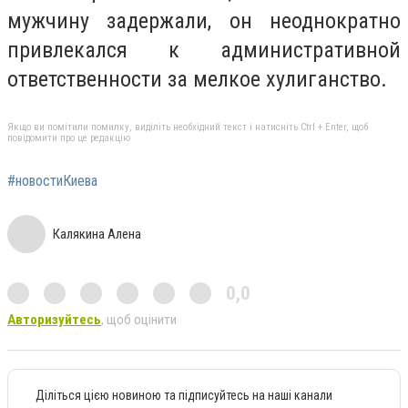
мужчину задержали, он неоднократно
привлекался к административной
ответственности за мелкое хулиганство.
Якщо ви помітили помилку, виділіть необхідний текст і натисніть Ctrl + Enter, щоб
повідомити про це редакцію
#новостиКиева
Калякина Алена
0,0
Авторизуйтесь
, щоб оцінити
Діліться цією новиною та підписуйтесь на наші канали