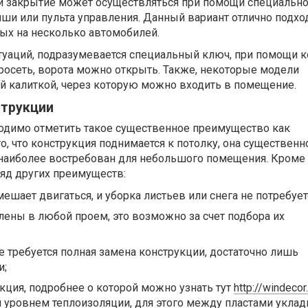
 и закрытие может осуществляться при помощи специальн
ши или пульта управления. Данный вариант отлично подхо
ых на несколько автомобилей.
уаций, подразумевается специальный ключ, при помощи к
росеть, ворота можно открыть. Также, некоторые модели
й калиткой, через которую можно входить в помещение.
трукции
одимо отметить такое существенное преимущество как
го, что конструкция поднимается к потолку, она существен
 наиболее востребован для небольшого помещения. Кроме 
ряд других преимуществ:
ешает двигаться, и уборка листьев или снега не потребует
лены в любой проем, это возможно за счет подбора их
 требуется полная замена конструкции, достаточно лишь
и;
укция, подробнее о которой можно узнать тут
http://windecor
 уровнем теплоизоляции, для этого между пластами уклад