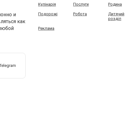
Кулінарія
Послуги
Родина
ионно и
Подорожі
Робота
Дитячий
розділ
ляться как
 любой
Реклама