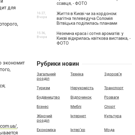
ой
ссавця, - ФОТО
дит для
16:27,
Життя в Києві чи за кордоном:
Вчора
вагітна телеведуча Соломія
Вітвіцька поділилась планами
оторого,
15:36,
Неземна краса і сотня ароматів: у
Вчора
Києві відкрилась квіткова виставка, -
ФОТО
но экономит
Рубрики новин
того,
Загальний
Техніка
Здоров'я
розділ
ся;
Туризм
Нерухомість
Транспорт
Будівництво
Відпочинок
Розваги
Бізнес
Меблі
Спорт
Жіночий
Інтернет
Культура
розділ
.com.ua/
,
Економіка
Інтер'єр
Мода
ывается