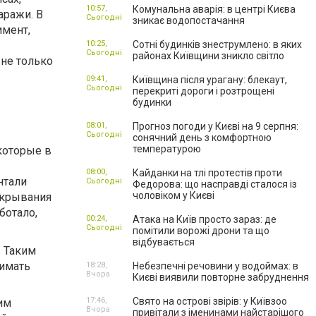
10:57,
Комунальна аварія: в центрі Києва
аражи. В
Сьогодні
зникає водопостачання
имент,
10:25,
Сотні будинків знеструмлено: в яких
Сьогодні
районах Київщини зникло світло
 не только
09:41,
Київщина після урагану: блекаут,
Сьогодні
перекриті дороги і розтрощені
будинки
08:01,
Прогноз погоди у Києві на 9 серпня:
Сьогодні
сонячний день з комфортною
температурою
которые в
08:00,
Кайданки на тлі протестів проти
нтали
Сьогодні
Федорова: що насправді сталося із
чоловіком у Києві
открывания
ботало,
00:24,
Атака на Київ просто зараз: де
Сьогодні
помітили ворожі дрони та що
відбувається
. Таким
нимать
18:28,
Небезпечні речовини у водоймах: в
Вчора
Києві виявили повторне забруднення
17:46,
Свято на острові звірів: у Київзоо
им
Вчора
привітали з іменинами найстарішого