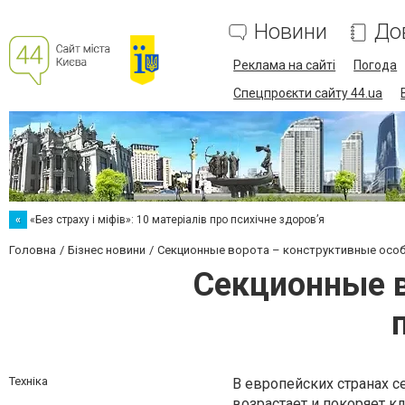
Новини
До
Реклама на сайті
Погода
Спецпроєкти сайту 44.ua
«
«Без страху і міфів»: 10 матеріалів про психічне здоров’я
Головна
Бізнес новини
Секционные ворота – конструктивные особ
Секционные в
Техніка
В европейских странах 
возрастает и покоряет кл