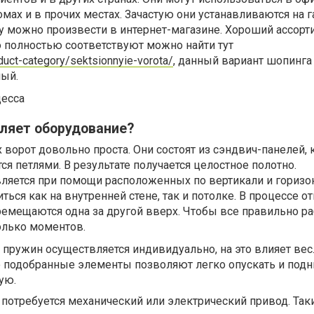
мах и в прочих местах. Зачастую они устанавливаются на г
у можно произвести в интернет-магазине. Хороший ассорт
о полностью соответствуют можно найти тут
duct-category/sektsionnyie-vorota/
, данный вариант шопинга
ный.
ляет оборудование?
ворот довольно проста. Они состоят из сэндвич-панелей, 
я петлями. В результате получается целостное полотно.
яется при помощи расположенных по вертикали и горизо
ться как на внутренней стене, так и потолке. В процессе 
емещаются одна за другой вверх. Чтобы все правильно ра
олько моментов.
пружин осуществляется индивидуально, на это влияет вес
о подобранные элементы позволяют легко опускать и под
ую.
потребуется механический или электрический привод. Так