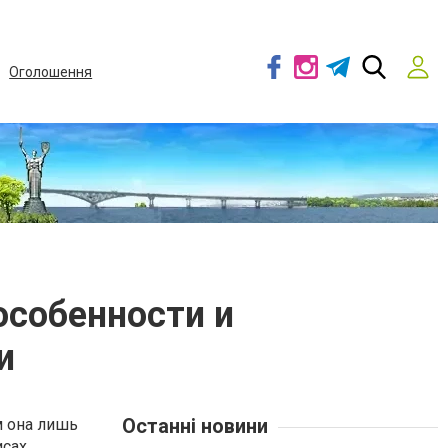
Оголошення
особенности и
и
Останні новини
м она лишь
сах,