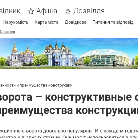
відник
Афіша
Дозвілля
Нерухомість
Карта міста
Довідкова
Питання та відповіді
Вакансії
енности и преимущества конструкции
орота – конструктивные 
преимущества конструкци
секционные ворота довольно популярны. И с каждым годо
иентов и в других странах. Они могут использоваться в офи