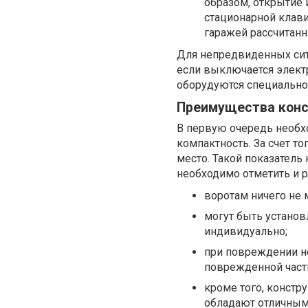
образом, открытие
стационарной клави
гаражей рассчитанн
Для непредвиденных сит
если выключается элект
оборудуются специально
Преимущества конс
В первую очередь необх
компактность. За счет то
место. Такой показатель
необходимо отметить и 
воротам ничего не м
могут быть установ
индивидуально;
при повреждении не
поврежденной част
кроме того, констр
обладают отличным