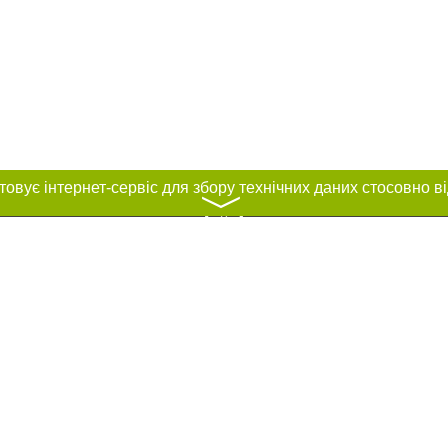
〉
нас :
и
Автори проєкту
ування матеріалів без отримання попередньої згоди 44.ua за умови розміщен
силання на 44.ua - Сайт міста Києва. Для інтернет-видань обов'язкове розмі
шукових систем гіперпосилання на цитовані статті не нижче другого абзацу в
Порушення виняткових прав переслідується Законом.
ками "Новини компаній", "Промо", "Партнерський матеріал", "Партнерський спе
", "Пресреліз", "PR", "Офіційно", "Політична реклама" публікуються на правах 