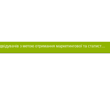
Цей сайт використовує «cookies». Також веб-сайт використовує інтернет-сервіс для збору технічних даних стосовно відвідувачів з метою отримання маркетингової та статистичної інформації. Умови обробки даних відвідувачів сайту див.
ня в тексті
щення прямого,
 тексті або в
цпроєкт",
реклами.