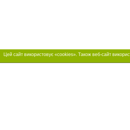
Реклама на сайті
Приєднуйтесь до 
Робота в нашій компанії
Франшиза "CitySites"
Про нас
Контакт
+38 (063) 734-84-32
З питань реклами: +38 (063) 734-84-32. E-mail:
Допускається цит
reklama@44.ua
обов'язкового по
відкритого для по
якості джерела. 
E-mail редакції:
news@44.ua
Матеріали з плаш
"Політичні новини