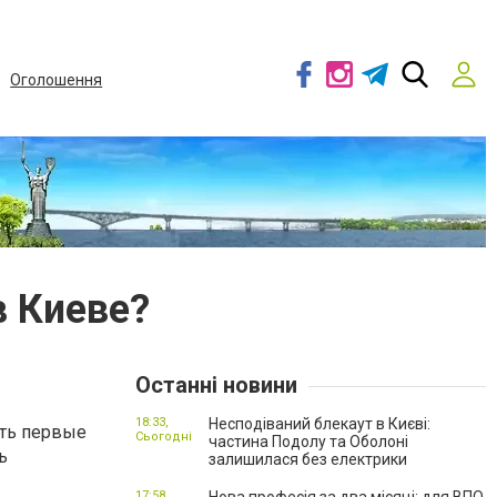
Оголошення
в Киеве?
Останні новини
18:33,
Несподіваний блекаут в Києві:
ать первые
Сьогодні
частина Подолу та Оболоні
ь
залишилася без електрики
17:58,