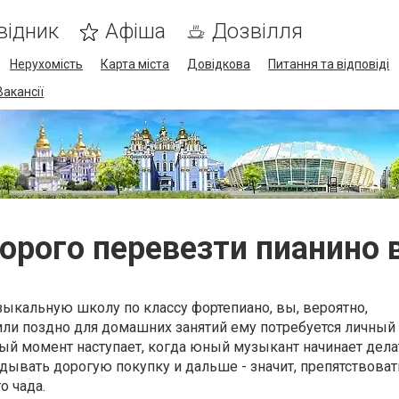
відник
Афіша
Дозвілля
Нерухомість
Карта міста
Довідкова
Питання та відповіді
Вакансії
орого перевезти пианино 
ыкальную школу по классу фортепиано, вы, вероятно,
 или поздно для домашних занятий ему потребуется личный
ный момент наступает, когда юный музыкант начинает дел
адывать дорогую покупку и дальше - значит, препятствоват
о чада.