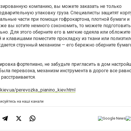
зированную компанию, вы можете заказать не только
редварительную упаковку груза. Специалисты защитят кор
альные части при помощи гофрокартона, плотной бумаги и
 же вы хотите немного сэкономить, то можете подготовить
ьно. Для этого оберните его в мягкие одеяла или обложите
и клавишами поместите прокладку из ткани или полиэтиле
ждается струнный механизм — его бережно оберните бумаг
ировка фортепиано, не забудьте пригласить в дом настрой
была перевозка, механизм инструмента в дороге все равн
 расстраивается.
.kiev.ua/perevozka_pianino_kiev.html
писуйтесь на наші канали