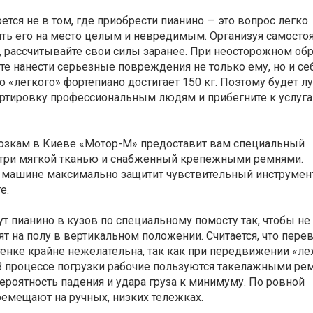
ется не в том, где приобрести пианино — это вопрос легко
ить его на место целым и невредимым. Организуя самосто
, рассчитывайте свои силы заранее. При неосторожном об
е нанести серьезные повреждения не только ему, но и себ
о «легкого» фортепиано достигает 150 кг. Поэтому будет л
ортировку профессиональным людям и прибегните к услуг
возкам в Киеве
«Мотор-М»
предоставит вам специальный
утри мягкой тканью и снабженный крепежными ремнями.
й машине максимально защитит чувствительный инструмент
е.
т пианино в кузов по специальному помосту так, чтобы не
ят на полу в вертикальном положении. Считается, что пере
тенке крайне нежелательна, так как при передвижении «л
 В процессе погрузки рабочие пользуются такелажными ре
ероятность падения и удара груза к минимуму. По ровной
ремещают на ручных, низких тележках.