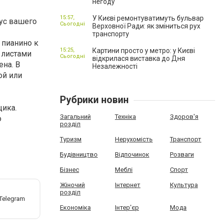
негоду
15:57,
У Києві ремонтуватимуть бульвар
пус вашего
Сьогодні
Верховної Ради: як зміниться рух
транспорту
 пианино к
15:25,
Картини просто у метро: у Києві
 листами
Сьогодні
відкрилася виставка до Дня
на. В
Незалежності
ой или
Рубрики новин
щика.
Загальний
Техніка
Здоров'я
о
розділ
Туризм
Нерухомість
Транспорт
Будівництво
Відпочинок
Розваги
Бізнес
Меблі
Спорт
Жіночий
Інтернет
Культура
розділ
Економіка
Інтер'єр
Мода