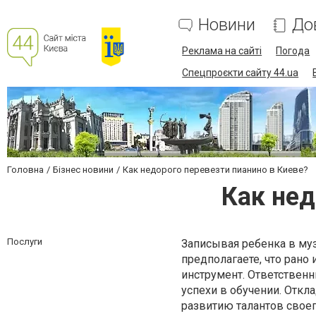
Новини
До
Реклама на сайті
Погода
Спецпроєкти сайту 44.ua
Головна
Бізнес новини
Как недорого перевезти пианино в Киеве?
Как нед
Послуги
Записывая ребенка в муз
предполагаете, что рано
инструмент. Ответствен
успехи в обучении. Откл
развитию талантов своег