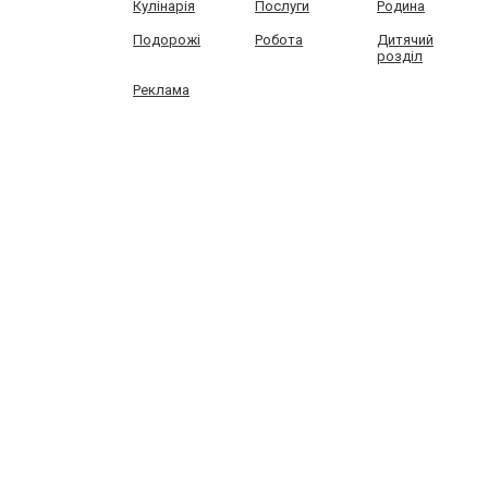
Кулінарія
Послуги
Родина
Подорожі
Робота
Дитячий
розділ
Реклама