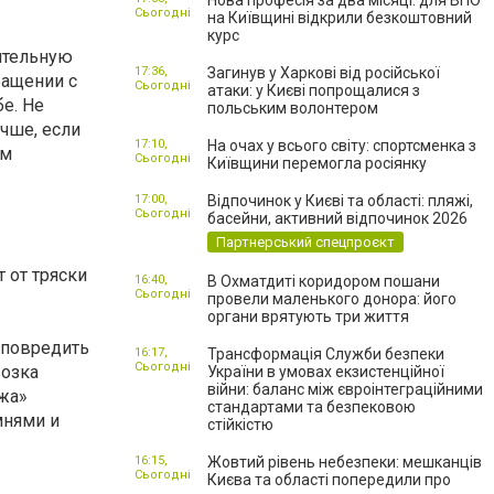
Нова професія за два місяці: для ВПО
Сьогодні
на Київщині відкрили безкоштовний
курс
ятельную
17:36,
Загинув у Харкові від російської
ращении с
Сьогодні
атаки: у Києві попрощалися з
е. Не
польським волонтером
учше, если
17:10,
На очах у всього світу: спортсменка з
ам
Сьогодні
Київщини перемогла росіянку
17:00,
Відпочинок у Києві та області: пляжі,
Сьогодні
басейни, активний відпочинок 2026
Партнерський спецпроєкт
 от тряски
16:40,
В Охматдиті коридором пошани
Сьогодні
провели маленького донора: його
органи врятують три життя
 повредить
16:17,
Трансформація Служби безпеки
Сьогодні
возка
України в умовах екзистенційної
війни: баланс між євроінтеграційними
ежа»
стандартами та безпековою
мнями и
стійкістю
16:15,
Жовтий рівень небезпеки: мешканців
Сьогодні
Києва та області попередили про