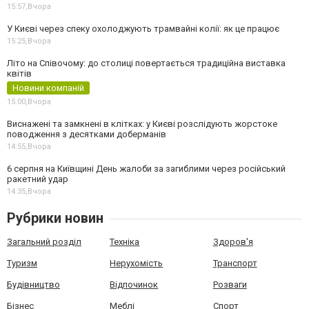
15:57,
Вчора
У Києві через спеку охолоджують трамвайні колії: як це працює
15:25,
Вчора
Літо на Співочому: до столиці повертається традиційна виставка
квітів
Новини компаній
15:00,
Вчора
Виснажені та замкнені в клітках: у Києві розслідують жорстоке
поводження з десятками доберманів
14:55,
Вчора
6 серпня на Київщині День жалоби за загиблими через російський
ракетний удар
14:35,
Вчора
Рубрики новин
Загальний розділ
Техніка
Здоров'я
Туризм
Нерухомість
Транспорт
Будівництво
Відпочинок
Розваги
Бізнес
Меблі
Спорт