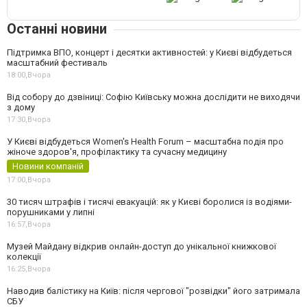
Останні новини
Підтримка ВПО, концерт і десятки активностей: у Києві відбудеться
масштабний фестиваль
18:00,
Вчора
Від собору до дзвіниці: Софію Київську можна дослідити не виходячи
з дому
17:30,
Вчора
У Києві відбудеться Women's Health Forum – масштабна подія про
жіноче здоров'я, профілактику та сучасну медицину
Новини компаній
17:00,
Вчора
30 тисяч штрафів і тисячі евакуацій: як у Києві боролися із водіями-
порушниками у липні
16:57,
Вчора
Музей Майдану відкрив онлайн-доступ до унікальної книжкової
колекції
16:25,
Вчора
Наводив балістику на Київ: після чергової "розвідки" його затримала
СБУ