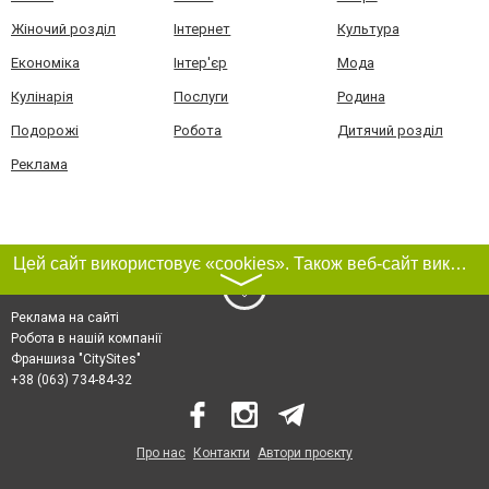
Жіночий розділ
Інтернет
Культура
Економіка
Інтер'єр
Мода
Кулінарія
Послуги
Родина
Подорожі
Робота
Дитячий розділ
Реклама
Цей сайт використовує «cookies». Також веб-сайт використовує інтернет-сервіс для збору технічних даних стосовно відвідувачів з метою отримання маркетингової та статистичної інформації. Умови обробки даних відвідувачів сайту див.
〉
Реклама на сайті
Робота в нашій компанії
Франшиза "CitySites"
+38 (063) 734-84-32
Про нас
Контакти
Автори проєкту