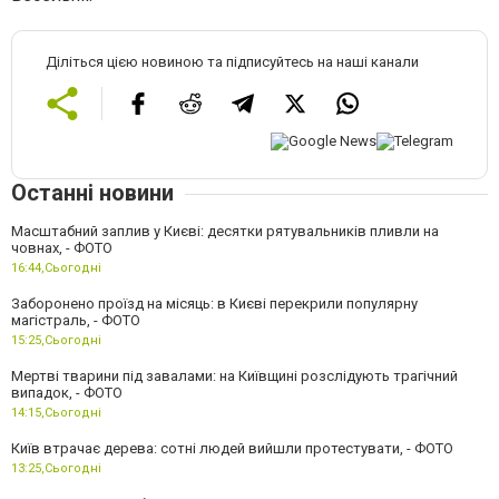
Діліться цією новиною та підписуйтесь на наші канали
Останні новини
Масштабний заплив у Києві: десятки рятувальників пливли на
човнах, - ФОТО
16:44,
Сьогодні
Заборонено проїзд на місяць: в Києві перекрили популярну
магістраль, - ФОТО
15:25,
Сьогодні
Мертві тварини під завалами: на Київщині розслідують трагічний
випадок, - ФОТО
14:15,
Сьогодні
Київ втрачає дерева: сотні людей вийшли протестувати, - ФОТО
13:25,
Сьогодні