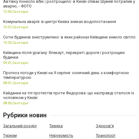
Автівку понесло вбік і розтрощило: в Києві співак Шумей потрапив у
аварію, - ФОТО
12:00,
Сьогодні
Комунальна аварія: в центрі Києва зникає водопостачання
10:57,
Сьогодні
Сотні будинків знеструмлено: в яких районах Київщини зникло світло
10:25,
Сьогодні
Київщина після урагану: блекаут, перекриті дороги і розтрощені
будинки
09:41,
Сьогодні
Прогноз погоди у Києві на 9 серпня: сонячний день з комфортною
температурою
08:01,
Сьогодні
Кайданки на тлі протестів проти Федорова: що насправді сталося із
чоловіком у Києві
08:00,
Сьогодні
Рубрики новин
Загальний розділ
Техніка
Здоров'я
Туризм
Нерухомість
Транспорт