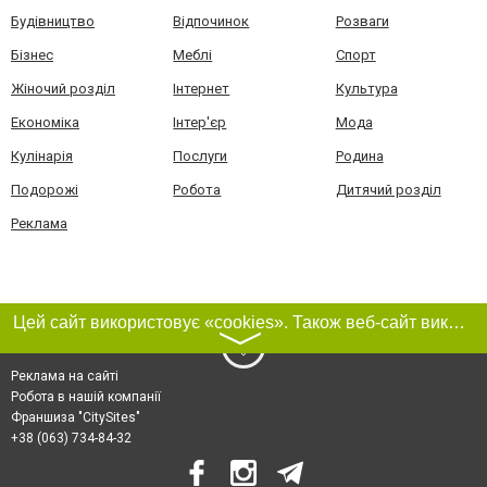
Будівництво
Відпочинок
Розваги
Бізнес
Меблі
Спорт
Жіночий розділ
Інтернет
Культура
Економіка
Інтер'єр
Мода
Кулінарія
Послуги
Родина
Подорожі
Робота
Дитячий розділ
Реклама
Цей сайт використовує «cookies». Також веб-сайт використовує інтернет-сервіс для збору технічних даних стосовно відвідувачів з метою отримання маркетингової та статистичної інформації. Умови обробки даних відвідувачів сайту див.
〉
Реклама на сайті
Робота в нашій компанії
Франшиза "CitySites"
+38 (063) 734-84-32