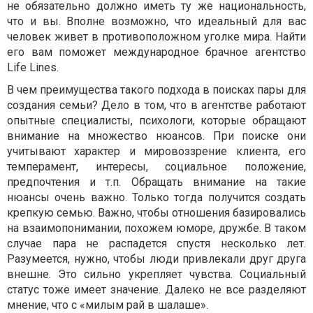
не обязательно должно иметь ту же национальность,
что и вы. Вполне возможно, что идеальный для вас
человек живет в противоположном уголке мира. Найти
его вам поможет международное брачное агентство
Life Lines.
В чем преимущества такого подхода в поисках пары для
создания семьи? Дело в том, что в агентстве работают
опытные специалисты, психологи, которые обращают
внимание на множество нюансов. При поиске они
учитывают характер и мировоззрение клиента, его
темперамент, интересы, социальное положение,
предпочтения и т.п. Обращать внимание на такие
нюансы очень важно. Только тогда получится создать
крепкую семью. Важно, чтобы отношения базировались
на взаимопонимании, похожем юморе, дружбе. В таком
случае пара не распадется спустя несколько лет.
Разумеется, нужно, чтобы люди привлекали друг друга
внешне. Это сильно укрепляет чувства. Социальный
статус тоже имеет значение. Далеко не все разделяют
мнение, что с «милым рай в шалаше».