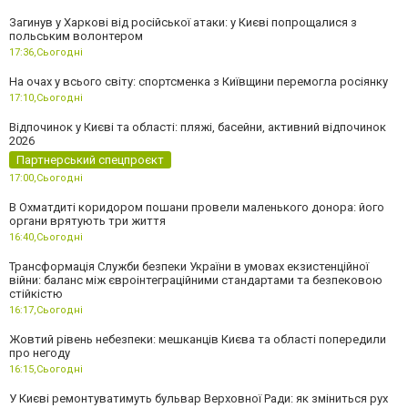
Загинув у Харкові від російської атаки: у Києві попрощалися з
польським волонтером
17:36,
Сьогодні
На очах у всього світу: спортсменка з Київщини перемогла росіянку
17:10,
Сьогодні
Відпочинок у Києві та області: пляжі, басейни, активний відпочинок
2026
Партнерський спецпроєкт
17:00,
Сьогодні
В Охматдиті коридором пошани провели маленького донора: його
органи врятують три життя
16:40,
Сьогодні
Трансформація Служби безпеки України в умовах екзистенційної
війни: баланс між євроінтеграційними стандартами та безпековою
стійкістю
16:17,
Сьогодні
Жовтий рівень небезпеки: мешканців Києва та області попередили
про негоду
16:15,
Сьогодні
У Києві ремонтуватимуть бульвар Верховної Ради: як зміниться рух