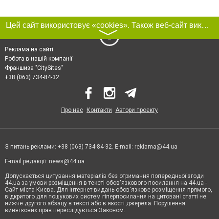
Цей сайт використовує «cookies». Також веб-сайт використовує інтернет-сервіс для збору технічних даних стосовно відвідувачів з метою отримання маркетингової та статистичної інформації. Умови обробки даних відвідувачів сайту див.
〉
Реклама на сайті
Робота в нашій компанії
Франшиза "CitySites"
+38 (063) 734-84-32
Про нас
Контакти
Автори проєкту
З питань реклами: +38 (063) 734-84-32. E-mail:
reklama@44.ua
E-mail редакції:
news@44.ua
Допускається цитування матеріалів без отримання попередньої згоди
44.ua за умови розміщення в тексті обов'язкового посилання на 44.ua -
Сайт міста Києва. Для інтернет-видань обов'язкове розміщення прямого,
відкритого для пошукових систем гіперпосилання на цитовані статті не
нижче другого абзацу в тексті або в якості джерела. Порушення
виняткових прав переслідується Законом.