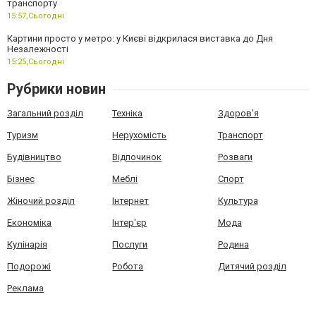
транспорту
15:57,
Сьогодні
Картини просто у метро: у Києві відкрилася виставка до Дня
Незалежності
15:25,
Сьогодні
Рубрики новин
Загальний розділ
Техніка
Здоров'я
Туризм
Нерухомість
Транспорт
Будівництво
Відпочинок
Розваги
Бізнес
Меблі
Спорт
Жіночий розділ
Інтернет
Культура
Економіка
Інтер'єр
Мода
Кулінарія
Послуги
Родина
Подорожі
Робота
Дитячий розділ
Реклама