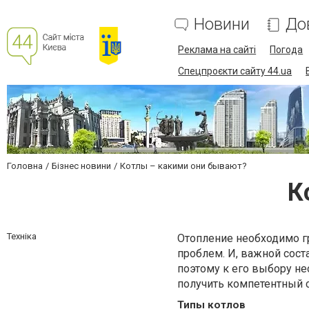
Новини
До
Реклама на сайті
Погода
Спецпроєкти сайту 44.ua
Головна
Бізнес новини
Котлы – какими они бывают?
К
Техніка
Отопление необходимо г
проблем. И, важной сост
поэтому к его выбору не
получить компетентный с
Типы котлов