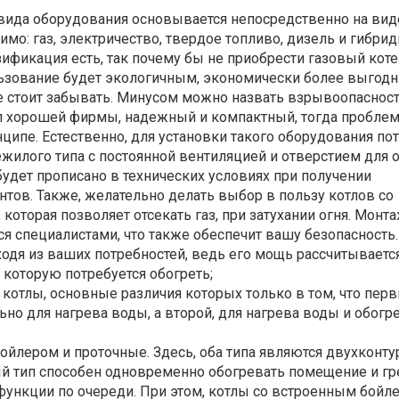
вида оборудования основывается непосредственно на вид
имо: газ, электричество, твердое топливо, дизель и гибрид
зификация есть, так почему бы не приобрести газовый коте
ьзование будет экологичным, экономически более выгодн
е стоит забывать. Минусом можно назвать взрывоопасност
ел хорошей фирмы, надежный и компактный, тогда проблем
ципе. Естественно, для установки такого оборудования по
жилого типа с постоянной вентиляцией и отверстием для 
 будет прописано в технических условиях при получении
тов. Также, желательно делать выбор в пользу котлов со
которая позволяет отсекать газ, при затухании огня. Монта
я специалистами, что также обеспечит вашу безопасность
ходя из ваших потребностей, ведь его мощь рассчитываетс
 которую потребуется обогреть;
 котлы, основные различия которых только в том, что пер
но для нагрева воды, а второй, для нагрева воды и обогр
ойлером и проточные. Здесь, оба типа являются двухконт
ый тип способен одновременно обогревать помещение и гре
функции по очереди. При этом, котлы со встроенным бойл