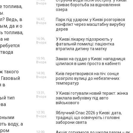
Отруєна вода після обстрілу: у Києві
Вчора
триває боротьба за відновлення
е топлива,
озера
ы.
л? Ведь, в
16:47,
Парк під ударом: у Києві розгорівся
Вчора
конфлікт через масштабну вирубку
ым, да и о
дерев
ь топлива,
а не
16:06,
У Києві лікарку підозрюють у
Вчора
фатальній помилці: пацієнтка
требуется
втратила дитину та матку
отвода
15:50,
Замах на суддю у Києві: нападниця
Вчора
цілилася в шию просто в кабінеті
ж такого
14:00,
Київ перетворився на піч: сонце
Вчора
. Газовый
розігріло вулиці до небезпечних
температур
я в
13:31,
У Києві готували новий теракт: жінка
Вчора
вый тип
заклала вибухівку під авто
військового
ева
12:30,
Яблучний Спас 2026 у Києві: дата,
Вчора
урными
традиції, що освячують і головні
заборони свята
ть воду, а
ером
12:00,
Акція: готуємося до школи разом – як