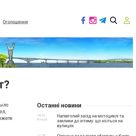
Оголошення
т?
Останні новини
было
ел,
18:01,
Напівголий заїзд на мотоциклі та
можете
Вчора
заклики до інтиму: що коїться на
вулицях
17:30,