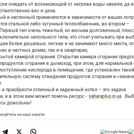
ски очищать от возникающей от нагрева воды накипи, да 
ответственно вес и цена.
ый и настенный применяются в зависимости от ваших потр
тся стальной либо чугунный теплолбменник, во втором –
 Первый тип очень тяжелый, но весьма долговечный, плю
ключительно напольного типа, что стоит учитывать при вы
ии более дешевые, легкие и не занимают много места, чт
ак в частных домах, так и в квартирах;
крытой камерой сгорания. Открытая камера сгорания предп
продуктов сгорания в дымоход, при этом, для нормальной
оступление кислорода в помещение, где установлен такой 
ительную систему отведения продуктов сгорания и «закач
.
 и приобрести отличный и надежный котел – это задача
, и в этом вам может помочь ресурc -
saharaplus.in.ua
. Вы
есь довольны!
писуйтесь на наші канали