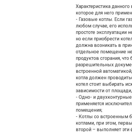
Характеристика данного 
которое для него примен
- Газовые котлы. Если га
любом случае, его испол
простоте эксплуатации н
но если приобрести кот
должна возникать в прин
отдельное помещение не
продуктов сгорания, что
разрешительных докумен
встроенной автоматикой, 
котла должен проводитьс
котел стоит выбирать ис
зависимости от площади,
- Одно- и двухконтурные
применяется исключитель
помещения;
- Котлы со встроенным б
котлами, при этом, перв
второй – выполняет эти 