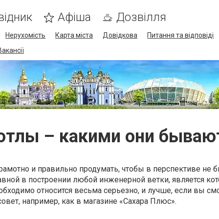
відник
Афіша
Дозвілля
Нерухомість
Карта міста
Довідкова
Питання та відповіді
Вакансії
отлы – какими они бываю
рамотно и правильно продумать, чтобы в перспективе не 
авной в построении любой инженерной ветки, является кот
обходимо относится весьма серьезно, и лучше, если вы с
овет, например, как в магазине «Сахара Плюс».