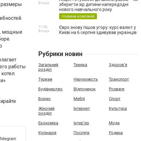
Вчора
и размеры
зберегти зір дитини напередодні
нового навчального року
Новини компаній
ебностей.
11:30,
Євро знову пішов угору: курс валют у
с, мощные
Вчора
Києві на 6 серпня здивував українців
боре.
о
Рубрики новин
олагает
Загальний
Техніка
Здоров'я
 его работы
розділ
котел.
Туризм
Нерухомість
Транспорт
ки»
Будівництво
Відпочинок
Розваги
Бізнес
Меблі
Спорт
бирайте
Жіночий
Інтернет
Культура
розділ
Економіка
Інтер'єр
Мода
Кулінарія
Послуги
Родина