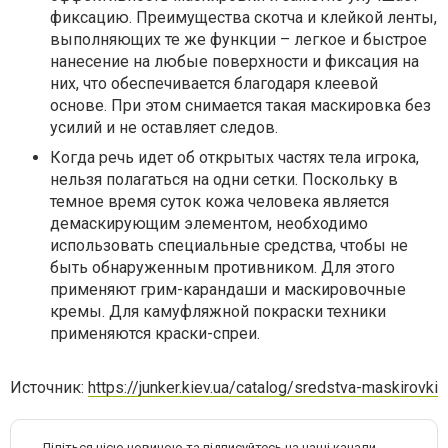
фиксацию. Преимущества скотча и клейкой ленты,
выполняющих те же функции – легкое и быстрое
нанесение на любые поверхности и фиксация на
них, что обеспечивается благодаря клеевой
основе. При этом снимается такая маскировка без
усилий и не оставляет следов.
Когда речь идет об открытых частях тела игрока,
нельзя полагаться на одни сетки. Поскольку в
темное время суток кожа человека является
демаскирующим элементом, необходимо
использовать специальные средства, чтобы не
быть обнаруженным противником. Для этого
применяют грим-карандаши и маскировочные
кремы. Для камуфляжной покраски техники
применяются краски-спреи.
Источник:
https://junker.kiev.ua/catalog/sredstva-maskirovki
Діліться цією новиною та підписуйтесь на наші канали