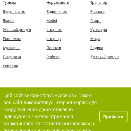
Туризм
Нерухомість
Транспорт
Будівництво
Відпочинок
Розваги
Бізнес
Меблі
Спорт
Жіночий розділ
Інтернет
Культура
Економіка
Інтер'єр
Мода
Кулінарія
Послуги
Родина
Подорожі
Робота
Дитячий розділ
Реклама
Цей сайт використовує «cookies». Також
веб-сайт використовує інтернет-сервіс для
збору технічних даних стосовно
відвідувачів з метою отримання
Прийняти
маркетингової та статистичної інформації.
Умови обробки даних відвідувачів сайту