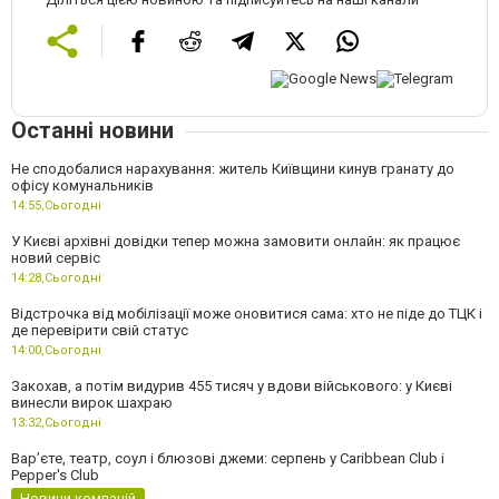
Останні новини
Не сподобалися нарахування: житель Київщини кинув гранату до
офісу комунальників
14:55,
Сьогодні
У Києві архівні довідки тепер можна замовити онлайн: як працює
новий сервіс
14:28,
Сьогодні
Відстрочка від мобілізації може оновитися сама: хто не піде до ТЦК і
де перевірити свій статус
14:00,
Сьогодні
Закохав, а потім видурив 455 тисяч у вдови військового: у Києві
винесли вирок шахраю
13:32,
Сьогодні
Вар’єте, театр, соул і блюзові джеми: серпень у Caribbean Club і
Pepper's Club
Новини компаній