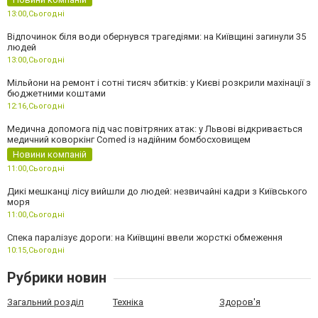
13:00,
Сьогодні
Відпочинок біля води обернувся трагедіями: на Київщині загинули 35
людей
13:00,
Сьогодні
Мільйони на ремонт і сотні тисяч збитків: у Києві розкрили махінації з
бюджетними коштами
12:16,
Сьогодні
Медична допомога під час повітряних атак: у Львові відкривається
медичний коворкінг Comed із надійним бомбосховищем
Новини компаній
11:00,
Сьогодні
Дикі мешканці лісу вийшли до людей: незвичайні кадри з Київського
моря
11:00,
Сьогодні
Спека паралізує дороги: на Київщині ввели жорсткі обмеження
10:15,
Сьогодні
Рубрики новин
Загальний розділ
Техніка
Здоров'я