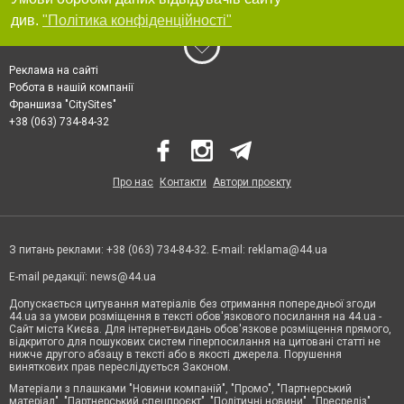
див.
"Політика конфіденційності"
Реклама на сайті
Робота в нашій компанії
Франшиза "CitySites"
+38 (063) 734-84-32
Про нас
Контакти
Автори проєкту
З питань реклами: +38 (063) 734-84-32. E-mail:
reklama@44.ua
E-mail редакції:
news@44.ua
Допускається цитування матеріалів без отримання попередньої згоди
44.ua за умови розміщення в тексті обов'язкового посилання на 44.ua -
Сайт міста Києва. Для інтернет-видань обов'язкове розміщення прямого,
відкритого для пошукових систем гіперпосилання на цитовані статті не
нижче другого абзацу в тексті або в якості джерела. Порушення
виняткових прав переслідується Законом.
Матеріали з плашками "Новини компаній", "Промо", "Партнерський
матеріал", "Партнерський спецпроєкт", "Політичні новини", "Пресреліз",