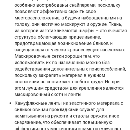
особенно востребованы снайперами, поскольку
позволяют эффективно скрыть свое
месторасположение, а будучи наброшенными на
голову, они частично маскируют и оружие. Ткань,
из которой изготавливаются шарфы – это ячеистая
структура, облегчающая прицеливание,
предотвращающая возникновение бликов и
защищающая от укусов кровососущих насекомых.
Маскировочные сетки хороши тем, что
использовать их по назначению можно без
задействования дополнительных приспособлений,
поскольку закрепить материал в нужном
положении не составляет особого труда. Но при
этом лучшим средством для крепления являются
маскировочный скотч и ленты.
Камуфляжные ленты из эластичного материала с
силиконовыми прокладками служат для
наматывания на рукояти и стволы оружия, иное
снаряжение, что обеспечивает повышенную
эффективность маскировки и заметно улучшает