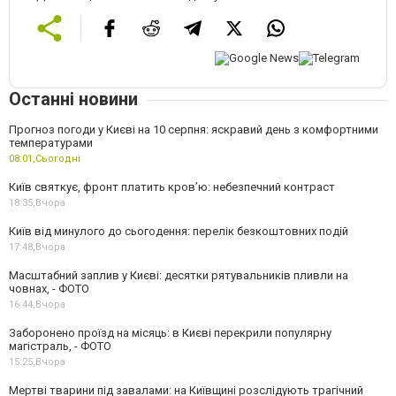
Останні новини
Прогноз погоди у Києві на 10 серпня: яскравий день з комфортними
температурами
08:01,
Сьогодні
Київ святкує, фронт платить кров’ю: небезпечний контраст
18:35,
Вчора
Київ від минулого до сьогодення: перелік безкоштовних подій
17:48,
Вчора
Масштабний заплив у Києві: десятки рятувальників пливли на
човнах, - ФОТО
16:44,
Вчора
Заборонено проїзд на місяць: в Києві перекрили популярну
магістраль, - ФОТО
15:25,
Вчора
Мертві тварини під завалами: на Київщині розслідують трагічний