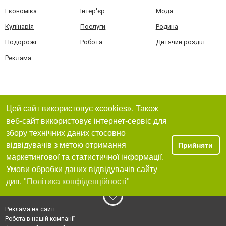
Економіка
Інтер'єр
Мода
Кулінарія
Послуги
Родина
Подорожі
Робота
Дитячий розділ
Реклама
Цей сайт використовує «cookies». Також
веб-сайт використовує інтернет-сервіс для
збору технічних даних стосовно
відвідувачів з метою отримання
Прийняти
маркетингової та статистичної інформації.
Умови обробки даних відвідувачів сайту
див.
"Політика конфіденційності"
Реклама на сайті
Робота в нашій компанії