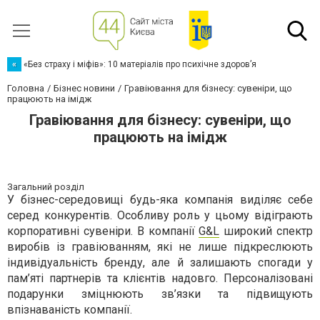
«
«Без страху і міфів»: 10 матеріалів про психічне здоров’я
Головна
Бізнес новини
Гравіювання для бізнесу: сувеніри, що
працюють на імідж
Гравіювання для бізнесу: сувеніри, що
працюють на імідж
Загальний розділ
У бізнес-середовищі будь-яка компанія виділяє себе
серед конкурентів. Особливу роль у цьому відіграють
корпоративні сувеніри. В компанії
G&L
широкий спектр
виробів із гравіюванням, які не лише підкреслюють
індивідуальність бренду, але й залишають спогади у
пам’яті партнерів та клієнтів надовго. Персоналізовані
подарунки зміцнюють зв’язки та підвищують
впізнаваність компанії.