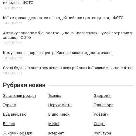
випадок, - ФОТО
14:15,
Вчора
Київ втрачає дерева: сотні людей вийшли протестувати, - ФОТО
13:25,
Вчора
Автівку понесло вбік і розтрощило: в Києві співак Шумей потрапив у
аварію, - ФОТО
12:00,
Вчора
Комунальна аварія: в центрі Києва зникає водопостачання
10:57,
Вчора
Сотні будинків знеструмлено: в яких районах Київщини зникло світло
10:25,
Вчора
Рубрики новин
Загальний розділ
Техніка
Здоров'я
Туризм
Нерухомість
Транспорт
Будівництво
Відпочинок
Розваги
Бізнес
Меблі
Спорт
Жіночий розділ
Інтернет
Культура