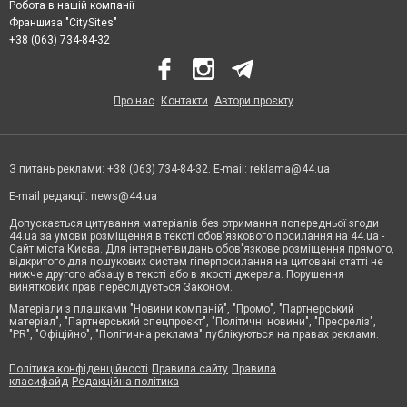
Робота в нашій компанії
Франшиза "CitySites"
+38 (063) 734-84-32
Про нас
Контакти
Автори проєкту
З питань реклами: +38 (063) 734-84-32. E-mail:
reklama@44.ua
E-mail редакції:
news@44.ua
Допускається цитування матеріалів без отримання попередньої згоди
44.ua за умови розміщення в тексті обов'язкового посилання на 44.ua -
Сайт міста Києва. Для інтернет-видань обов'язкове розміщення прямого,
відкритого для пошукових систем гіперпосилання на цитовані статті не
нижче другого абзацу в тексті або в якості джерела. Порушення
виняткових прав переслідується Законом.
Матеріали з плашками "Новини компаній", "Промо", "Партнерський
матеріал", "Партнерський спецпроєкт", "Політичні новини", "Пресреліз",
"PR", "Офіційно", "Політична реклама" публікуються на правах реклами.
Політика конфіденційності
Правила сайту
Правила
класифайд
Редакційна політика