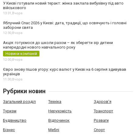
У Києві готували новий теракт: жінка заклала вибухівку під авто
військового
13:31,
Вчора
Яблучний Спас 2026 у Києві: дата, традиції, що освячують і головні
заборони свята
12:30,
Вчора
Акція: готуємося до школи разом – як зберегти зір дитини
напередодні нового навчального року
Новини компаній
12:00,
Вчора
Євро знову пішов угору: курс валют у Києві на 6 серпня здивував
українців
11:30,
Вчора
Рубрики новин
Загальний розділ
Техніка
Здоров'я
Туризм
Нерухомість
Транспорт
Будівництво
Відпочинок
Розваги
Бізнес
Меблі
Спорт