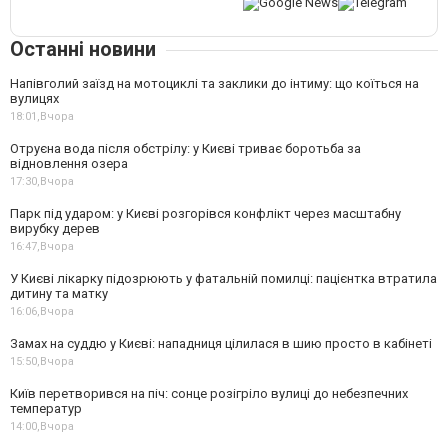
Останні новини
Напівголий заїзд на мотоциклі та заклики до інтиму: що коїться на
вулицях
18:01,
Вчора
Отруєна вода після обстрілу: у Києві триває боротьба за
відновлення озера
17:30,
Вчора
Парк під ударом: у Києві розгорівся конфлікт через масштабну
вирубку дерев
16:47,
Вчора
У Києві лікарку підозрюють у фатальній помилці: пацієнтка втратила
дитину та матку
16:06,
Вчора
Замах на суддю у Києві: нападниця цілилася в шию просто в кабінеті
15:50,
Вчора
Київ перетворився на піч: сонце розігріло вулиці до небезпечних
температур
14:00,
Вчора