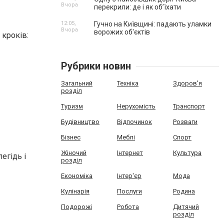
Вчора
перекрили: де і як об’їхати
12:05,
Гучно на Київщині: падають уламки
Вчора
ворожих об'єктів
 кроків:
Рубрики новин
Загальний
Техніка
Здоров'я
розділ
Туризм
Нерухомість
Транспорт
Будівництво
Відпочинок
Розваги
Бізнес
Меблі
Спорт
Жіночий
Інтернет
Культура
егідь і
розділ
Економіка
Інтер'єр
Мода
Кулінарія
Послуги
Родина
Подорожі
Робота
Дитячий
розділ