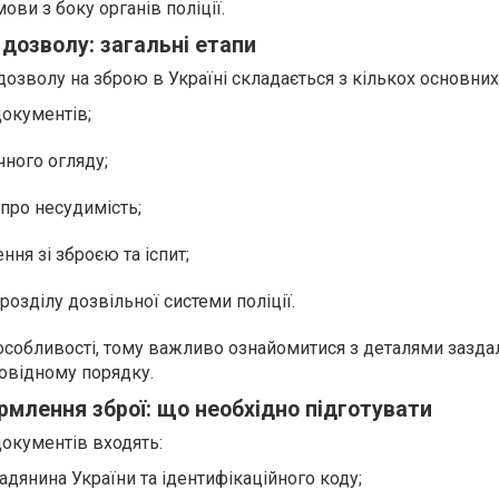
ви з боку органів поліції.
дозволу: загальні етапи
зволу на зброю в Україні складається з кількох основних
документів;
ного огляду;
про несудимість;
ня зі зброєю та іспит;
розділу дозвільної системи поліції.
особливості, тому важливо ознайомитися з деталями заздал
повідному порядку.
млення зброї: що необхідно підготувати
документів входять:
адянина України та ідентифікаційного коду;