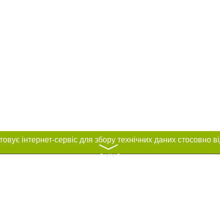
〉
нас :
и
Автори проєкту