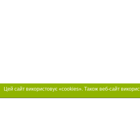
Реклама на сайті
Приєднуйтесь до 
Робота в нашій компанії
Франшиза "CitySites"
Про нас
Контакт
+38 (063) 734-84-32