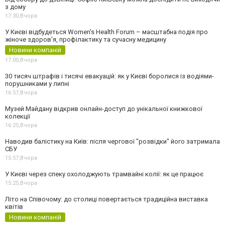
з дому
17:30,
Вчора
У Києві відбудеться Women's Health Forum – масштабна подія про
жіноче здоров'я, профілактику та сучасну медицину
Новини компаній
17:00,
Вчора
30 тисяч штрафів і тисячі евакуацій: як у Києві боролися із водіями-
порушниками у липні
16:57,
Вчора
Музей Майдану відкрив онлайн-доступ до унікальної книжкової
колекції
16:25,
Вчора
Наводив балістику на Київ: після чергової "розвідки" його затримала
СБУ
15:57,
Вчора
У Києві через спеку охолоджують трамвайні колії: як це працює
15:25,
Вчора
Літо на Співочому: до столиці повертається традиційна виставка
квітів
Новини компаній