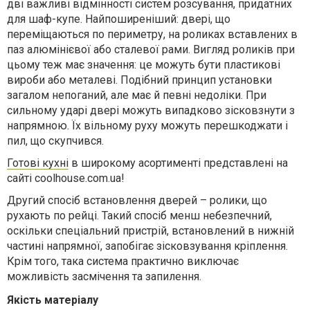
дві важливі відмінності систем розсування, придатних
для шаф-купе. Найпоширеніший: двері, що
переміщаються по периметру, на роликах вставлених в
паз алюмінієвої або сталевої рами. Вигляд роликів при
цьому теж має значення: це можуть бути пластикові
вироби або металеві. Подібний принцип установки
загалом непоганий, але має й певні недоліки. При
сильному ударі двері можуть випадково зісковзнути з
напрямною. Їх вільному руху можуть перешкоджати і
пил, що скупчився.
Готові кухні
в широкому асортименті представлені на
сайті coolhouse.com.ua!
Другий спосіб встановлення дверей – ролики, що
рухають по рейці. Такий спосіб менш небезпечний,
оскільки спеціальний пристрій, встановлений в нижній
частині напрямної, запобігає зісковзування кріплення.
Крім того, така система практично виключає
можливість засмічення та запилення.
Якість матеріалу