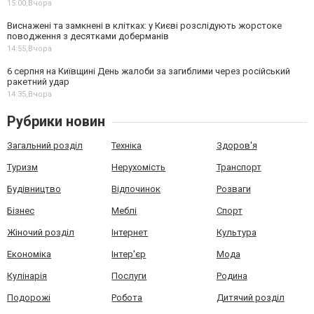
15:00,
Вчора
Виснажені та замкнені в клітках: у Києві розслідують жорстоке
поводження з десятками доберманів
14:55,
Вчора
6 серпня на Київщині День жалоби за загиблими через російський
ракетний удар
14:35,
Вчора
Рубрики новин
Загальний розділ
Техніка
Здоров'я
Туризм
Нерухомість
Транспорт
Будівництво
Відпочинок
Розваги
Бізнес
Меблі
Спорт
Жіночий розділ
Інтернет
Культура
Економіка
Інтер'єр
Мода
Кулінарія
Послуги
Родина
Подорожі
Робота
Дитячий розділ