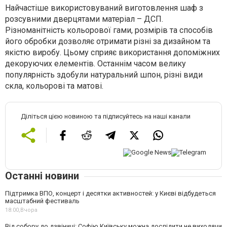
Найчастіше використовуваний виготовлення шаф з
розсувними дверцятами матеріал – ДСП.
Різноманітність кольорової гами, розмірів та способів
його обробки дозволяє отримати різні за дизайном та
якістю виробу. Цьому сприяє використання допоміжних
декоруючих елементів. Останнім часом велику
популярність здобули натуральний шпон, різні види
скла, кольорові та матові.
Діліться цією новиною та підписуйтесь на наші канали
Останні новини
Підтримка ВПО, концерт і десятки активностей: у Києві відбудеться
масштабний фестиваль
18:00,
Вчора
Від собору до дзвіниці: Софію Київську можна дослідити не виходячи