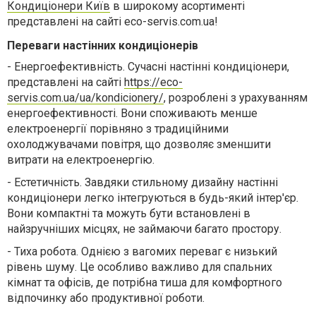
Кондиціонери Київ
в широкому асортименті
представлені на сайті eco-servis.com.ua!
Переваги настінних кондиціонерів
-
Енергоефективність. Сучасні настінні кондиціонери,
представлені на сайті
https://eco-
servis.com.ua/ua/kondicionery/
, розроблені з урахуванням
енергоефективності. Вони споживають менше
електроенергії порівняно з традиційними
охолоджувачами повітря, що дозволяє зменшити
витрати на електроенергію.
-
Естетичність. Завдяки стильному дизайну настінні
кондиціонери легко інтегруються в будь-який інтер'єр.
Вони компактні та можуть бути встановлені в
найзручніших місцях, не займаючи багато простору.
-
Тиха робота. Однією з вагомих переваг є низький
рівень шуму. Це особливо важливо для спальних
кімнат та офісів, де потрібна тиша для комфортного
відпочинку або продуктивної роботи.