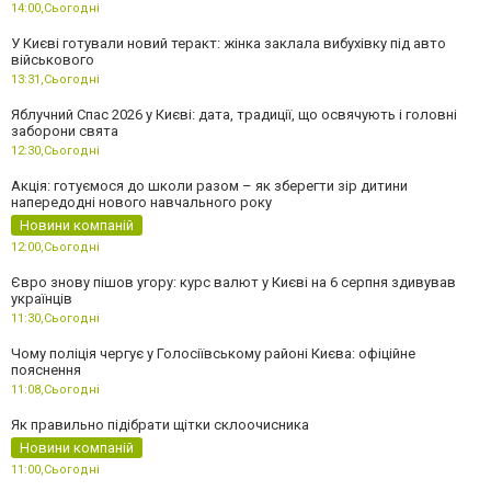
14:00,
Сьогодні
У Києві готували новий теракт: жінка заклала вибухівку під авто
військового
13:31,
Сьогодні
Яблучний Спас 2026 у Києві: дата, традиції, що освячують і головні
заборони свята
12:30,
Сьогодні
Акція: готуємося до школи разом – як зберегти зір дитини
напередодні нового навчального року
Новини компаній
12:00,
Сьогодні
Євро знову пішов угору: курс валют у Києві на 6 серпня здивував
українців
11:30,
Сьогодні
Чому поліція чергує у Голосіївському районі Києва: офіційне
пояснення
11:08,
Сьогодні
Як правильно підібрати щітки склоочисника
Новини компаній
11:00,
Сьогодні