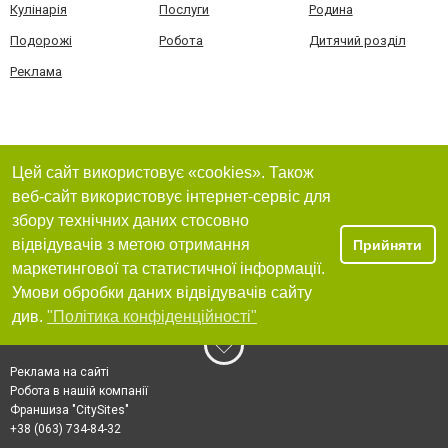
Кулінарія
Послуги
Родина
Подорожі
Робота
Дитячий розділ
Реклама
Цей сайт використовує «cookies». Також
веб-сайт використовує інтернет-сервіс для
збору технічних даних стосовно
відвідувачів з метою отримання
Прийняти
маркетингової та статистичної інформації.
Умови обробки даних відвідувачів сайту
див.
"Політика конфіденційності"
Реклама на сайті
Робота в нашій компанії
Франшиза "CitySites"
+38 (063) 734-84-32