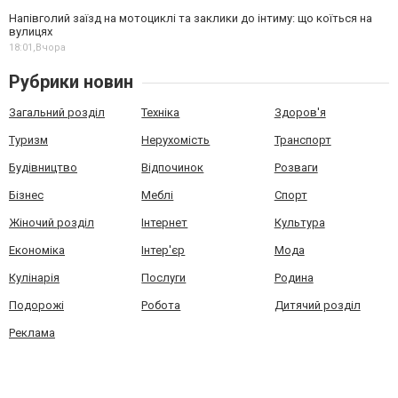
Напівголий заїзд на мотоциклі та заклики до інтиму: що коїться на
вулицях
18:01,
Вчора
Рубрики новин
Загальний розділ
Техніка
Здоров'я
Туризм
Нерухомість
Транспорт
Будівництво
Відпочинок
Розваги
Бізнес
Меблі
Спорт
Жіночий розділ
Інтернет
Культура
Економіка
Інтер'єр
Мода
Кулінарія
Послуги
Родина
Подорожі
Робота
Дитячий розділ
Реклама