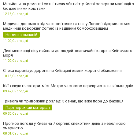
Мільйони на ремонт і сотні тисяч збитків: у Києві розкрили махінації з
бюджетними коштами
12:16,
Сьогодні
Медична допомога під час повітряних атак: у Львові відкривається
медичний коворкінг Comed із надійним бомбосховищем
Новини компаній
11:00,
Сьогодні
Дикі мешканці лісу вийшли до людей: незвичайні кадри з Київського
моря
11:00,
Сьогодні
Спека паралізує дороги: на Київщині ввели жорсткі обмеження
10:15,
Сьогодні
Київ скують затори: міст Метро частково перекриють на кілька днів
09:47,
Сьогодні
Тривога чи тривожний розлад: 5 ознак, що вже пора до фахівця
Партнерський матеріал
09:30,
Сьогодні
Прогноз погоди у Києві на 7 серпня: спекотний день з невеликою
хмарністю
08:01,
Сьогодні