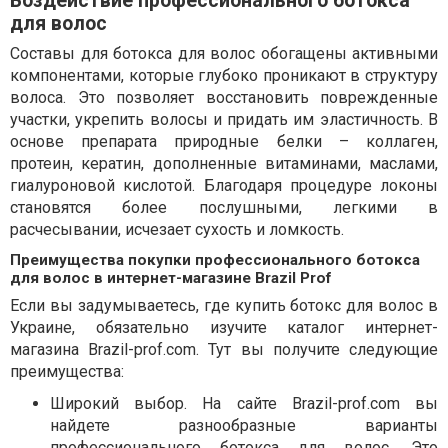
Воздействие профессионального ботокса
для волос
Составы для ботокса для волос обогащены активными
компонентами, которые глубоко проникают в структуру
волоса. Это позволяет восстановить поврежденные
участки, укрепить волосы и придать им эластичность. В
основе препарата природные белки – коллаген,
протеин, кератин, дополненные витаминами, маслами,
гиалуроновой кислотой. Благодаря процедуре локоны
становятся более послушными, легкими в
расчесывании, исчезает сухость и ломкость.
Преимущества покупки профессионального ботокса
для волос в интернет-магазине Brazil Prof
Если вы задумываетесь, где купить ботокс для волос в
Украине, обязательно изучите каталог интернет-
магазина Brazil-prof.com. Тут вы получите следующие
преимущества:
Широкий выбор. На сайте Brazil-prof.com вы
найдете разнообразные варианты
профессионального ботокса для волос. Это