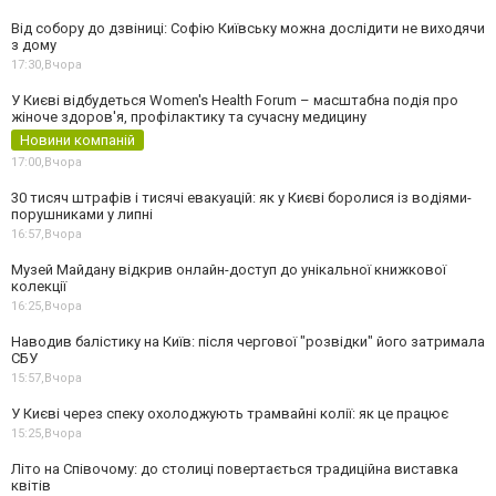
Від собору до дзвіниці: Софію Київську можна дослідити не виходячи
з дому
17:30,
Вчора
У Києві відбудеться Women's Health Forum – масштабна подія про
жіноче здоров'я, профілактику та сучасну медицину
Новини компаній
17:00,
Вчора
30 тисяч штрафів і тисячі евакуацій: як у Києві боролися із водіями-
порушниками у липні
16:57,
Вчора
Музей Майдану відкрив онлайн-доступ до унікальної книжкової
колекції
16:25,
Вчора
Наводив балістику на Київ: після чергової "розвідки" його затримала
СБУ
15:57,
Вчора
У Києві через спеку охолоджують трамвайні колії: як це працює
15:25,
Вчора
Літо на Співочому: до столиці повертається традиційна виставка
квітів