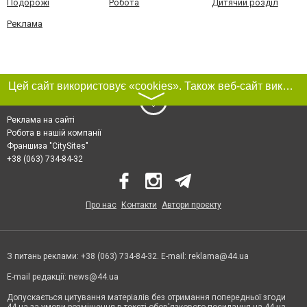
Подорожі
Робота
Дитячий розділ
Реклама
Цей сайт використовує «cookies». Також веб-сайт використовує інтернет-сервіс для збору технічних даних стосовно відвідувачів з метою отримання маркетингової та статистичної інформації. Умови обробки даних відвідувачів сайту див.
〉
Реклама на сайті
Робота в нашій компанії
Франшиза "CitySites"
+38 (063) 734-84-32
Про нас
Контакти
Автори проєкту
З питань реклами: +38 (063) 734-84-32. E-mail:
reklama@44.ua
E-mail редакції:
news@44.ua
Допускається цитування матеріалів без отримання попередньої згоди
44.ua за умови розміщення в тексті обов'язкового посилання на 44.ua -