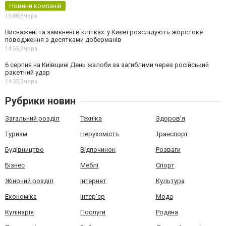
Новини компаній
15:00,
Вчора
Виснажені та замкнені в клітках: у Києві розслідують жорстоке
поводження з десятками доберманів
14:55,
Вчора
6 серпня на Київщині День жалоби за загиблими через російський
ракетний удар
14:35,
Вчора
Рубрики новин
Загальний розділ
Техніка
Здоров'я
Туризм
Нерухомість
Транспорт
Будівництво
Відпочинок
Розваги
Бізнес
Меблі
Спорт
Жіночий розділ
Інтернет
Культура
Економіка
Інтер'єр
Мода
Кулінарія
Послуги
Родина