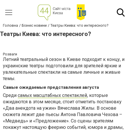
Головна
Бізнес новини
Театры Киева: что интересного?
Театры Киева: что интересного?
Розваги
Летний театральный сезон в Киеве подходит к концу, и
украинские театры подготовили для зрителей яркие и
увлекательные спектакли на самые личные и живые
темы.
Самые ожидаемые представления августа
Среди
самых масштабных спектаклей
, которые
ожидаются в этом месяце, стоит отметить постановку
«Два анекдота на ужин» Вячеслава Жилы. В основе
сюжета лежит две пьесы Антона Павловича Чехова –
«Медведь» и «Предложение». Со сцены зрителям
покажут настоящую феерию событий, юмора и драмы,