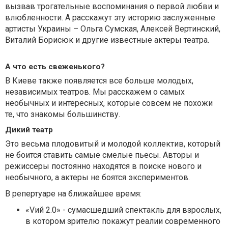
вызвав трогательные воспоминания о первой любви и
влюбленности. А расскажут эту историю заслуженные
артисты Украины – Ольга Сумская, Алексей Вертинский,
Виталий Борисюк и другие известные актеры театра.
А что есть свеженького?
В Киеве также появляется все больше молодых,
независимых театров. Мы расскажем о самых
необычных и интересных, которые совсем не похожи
те, что знакомы большинству.
Дикий театр
Это весьма плодовитый и молодой коллектив, который
не боится ставить самые смелые пьесы. Авторы и
режиссеры постоянно находятся в поиске нового и
необычного, а актеры не боятся экспериментов.
В репертуаре на ближайшее время:
«Vий 2.0» - сумасшедший спектакль для взрослых,
в котором зрителю покажут реалии современного