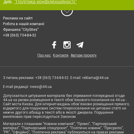
див.
"Політика конфіденційності"
Реклама на сайті
Робота в нашій компанії
Франшиза "CitySites"
+38 (063) 734-84-32
Про нас
Контакти
Автори проєкту
З питань реклами: +38 (063) 734-84-32. E-mail:
reklama@44.ua
E-mail редакції:
news@44.ua
Допускається цитування матеріалів без отримання попередньої згоди
44.ua за умови розміщення в тексті обов'язкового посилання на 44.ua -
Сайт міста Києва. Для інтернет-видань обов'язкове розміщення прямого,
відкритого для пошукових систем гіперпосилання на цитовані статті не
нижче другого абзацу в тексті або в якості джерела. Порушення
виняткових прав переслідується Законом.
Матеріали з плашками "Новини компаній", "Промо", "Партнерський
матеріал", "Партнерський спецпроєкт", "Політичні новини", "Пресреліз",
"PR", "Офіційно", "Політична реклама" публікуються на правах реклами.