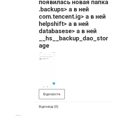
появилась новая папка
.backups> а в ней
com.tencent.ig> а в ней
helpshift> а в ней
databasese> а в ней
__hs__backup_dao_stor
age
Відповісти
Відповіді (0)