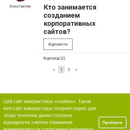
Кто занимается
Константин
созданием
корпоративных
сайтов?
Відповісти
Відповіді (2)
«
1
2
»
Цей сайт використовує «cookies». Також
веб-сайт використовує інтернет-сервіс для
збору технічних даних стосовно
відвідувачів з метою отримання
Прийняти
маркетингової та статистичної інформації.