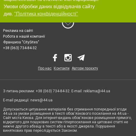
Умови обробки даних відвідувачів сайту
див.
"Політика конфіденційності"
Реклама на сайті
Робота в нашій компанії
Франшиза "CitySites"
+38 (063) 734-84-32
Про нас
Контакти
Автори проєкту
З питань реклами: +38 (063) 734-84-32. E-mail:
reklama@44.ua
E-mail редакції:
news@44.ua
Допускається цитування матеріалів без отримання попередньої згоди
44.ua за умови розміщення в тексті обов'язкового посилання на 44.ua -
Сайт міста Києва. Для інтернет-видань обов'язкове розміщення прямого,
відкритого для пошукових систем гіперпосилання на цитовані статті не
нижче другого абзацу в тексті або в якості джерела. Порушення
виняткових прав переслідується Законом.