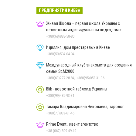
ПРЕДПРИЯТИЯ КИЕВА
Живая Школа – первая школа Украины с
целостным индивидуальным подходом к
обучению
+380(68)888-58-80
Идиллия, дом престарелых в Киеве
+380(50)504-04-04
Международный клуб знакомств для создания
семьи St.М2000
+380(63)277-28-84, +380(95)052-31-36
Blik - новостной таблоид Украины
+380(99)489-93-31
Тамара Владимировна Николаева, таролог
+380(73)833-61-45
Prime Event , ивент агентство
+38 (067) 899-49-49