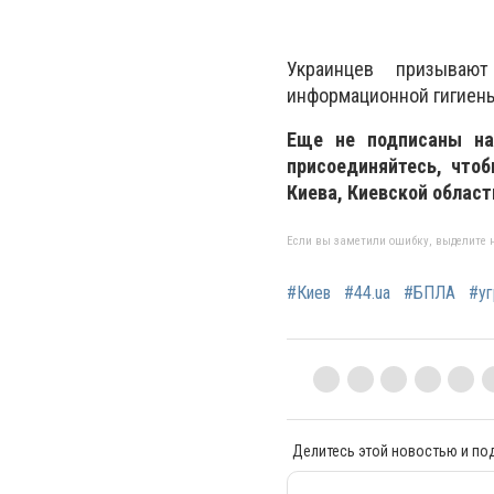
Украинцев призываю
информационной гигиены.
Еще не подписаны на
присоединяйтесь, что
Киева, Киевской област
Если вы заметили ошибку, выделите н
#Киев
#44.ua
#БПЛА
#уг
Делитесь этой новостью и по