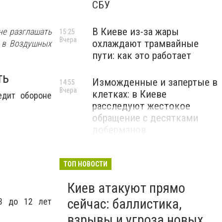
СБУ
В Киеве из-за жары
не разглашать
15:25
Вчера
охлаждают трамвайные
 в Воздушных
пути: как это работает
ть
Изможденные и запертые в
14:55
Вчера
клетках: в Киеве
едит обороне
расследуют жестокое
обращение с десятками
доберманов
ТОП НОВОСТИ
Киев атакуют прямо
сейчас: баллистика,
 3 до 12 лет
взрывы и угроза новых