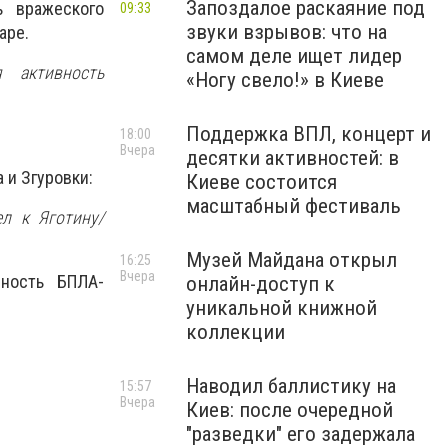
Запоздалое раскаяние под
 вражеского
09:33
звуки взрывов: что на
аре.
самом деле ищет лидер
 активность
«Ногу свело!» в Киеве
Поддержка ВПЛ, концерт и
18:00
Вчера
десятки активностей: в
 и Згуровки:
Киеве состоится
масштабный фестиваль
л к Яготину/
Музей Майдана открыл
16:25
Вчера
вность БПЛА-
онлайн-доступ к
уникальной книжной
коллекции
Наводил баллистику на
15:57
Вчера
Киев: после очередной
"разведки" его задержала