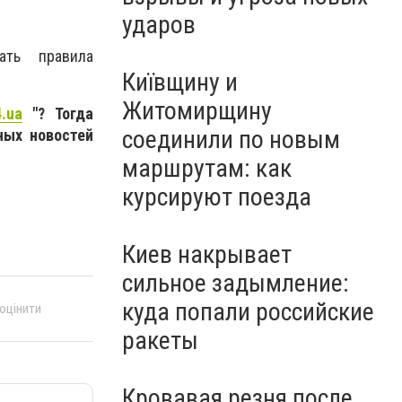
ударов
ать правила
Київщину и
Житомирщину
.ua
"? Тогда
соединили по новым
ных новостей
маршрутам: как
курсируют поезда
Киев накрывает
сильное задымление:
куда попали российские
 оцінити
ракеты
Кровавая резня после