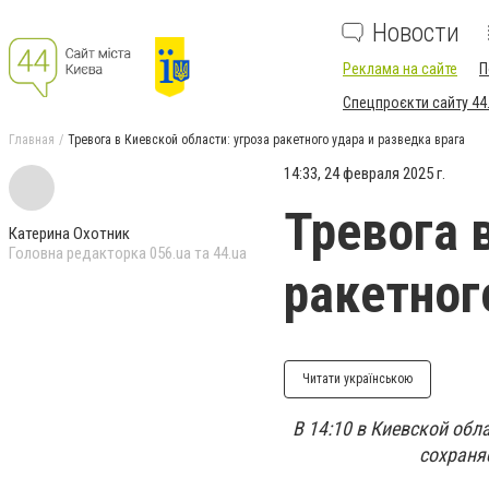
Новости
Реклама на сайте
П
Спецпроєкти сайту 44
Главная
Тревога в Киевской области: угроза ракетного удара и разведка врага
14:33, 24 февраля 2025 г.
Тревога 
Катерина Охотник
Головна редакторка 056.ua та 44.ua
ракетног
Читати українською
В 14:10 в Киевской об
сохраня