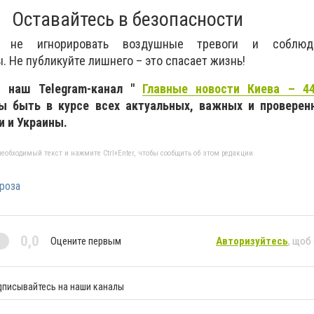
Оставайтесь в безопасности
т не игнорировать воздушные тревоги и соблюд
 Не публикуйте лишнего – это спасает жизнь!
 наш Telegram-канал "
Главные новости Киева – 44
бы быть в курсе всех актуальных, важных и проверен
и и Украины.
еобходимый текст и нажмите Ctrl+Enter, чтобы сообщить об этом редакции
роза
0,0
Оцените первым
Авторизуйтесь
, щоб
дписывайтесь на наши каналы