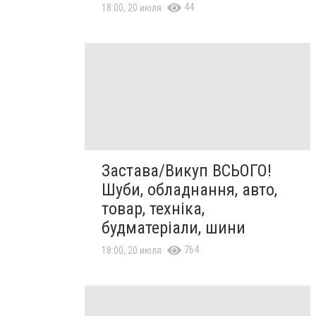
44
18:00, 20 июля
Застава/Викуп ВСЬОГО!
Шуби, обладнання, авто,
товар, техніка,
будматеріали, шини
764
18:00, 20 июля