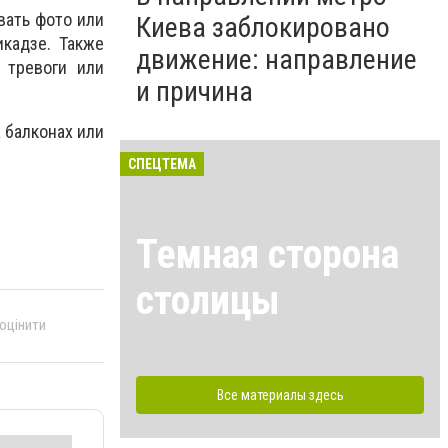
вать фото или
Киева заблокировано
кадзе. Также
движение: направление
 тревоги или
и причина
а балконах или
СПЕЦТЕМА
Темная сторона
столицы
 оцінити
Все материалы здесь