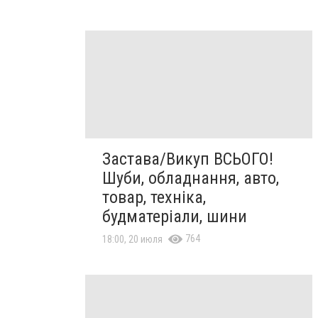
Застава/Викуп ВСЬОГО!
Шуби, обладнання, авто,
товар, техніка,
будматеріали, шини
764
18:00, 20 июля