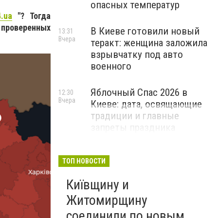
опасных температур
.ua
"? Тогда
 проверенных
В Киеве готовили новый
13:31
Вчера
теракт: женщина заложила
взрывчатку под авто
военного
Яблочный Спас 2026 в
12:30
Вчера
Киеве: дата, освящающие
традиции и главные
запреты праздника
ТОП НОВОСТИ
Київщину и
Житомирщину
соединили по новым