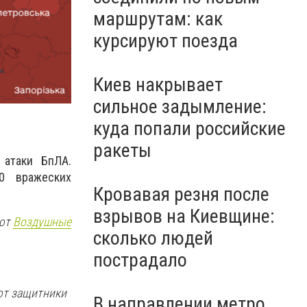
маршрутам: как
курсируют поезда
Киев накрывает
сильное задымление:
куда попали российские
ракеты
 атаки БпЛА.
0 вражеских
Кровавая резня после
взрывов на Киевщине:
ают
Воздушные
сколько людей
пострадало
ают защитники
В направлении метро