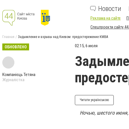
Новости
Реклама на сайте
П
Спецпроєкти сайту 44
Главная
Задымление и взрывы над Киевом: предостережение КМВА
02:15, 6 июля
ОБНОВЛЕНО
Задымлен
предост
Компанієць Тетяна
Журналістка
Читати українською
Ночью, шестого июня,