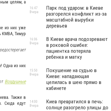
ным целям, а
Парк под ударом: в Киеве
16:47
Вчера
разгорелся конфликт из-за
масштабной вырубки
деревьев
ые из них уже
ь КМВА, Тимур
В Киеве врача подозревают
16:06
Вчера
в роковой ошибке:
редостерегает
пациентка потеряла
ребенка и матку
! Одна из них
Покушение на судью в
15:50
Вчера
Киеве: нападающая
ают
Воздушные
целилась в шею прямо в
кабинете
иева. Также в
Киев превратился в печь:
14:00
и. Сюда едут
Вчера
солнце разогрело улицы до