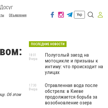
Досуг
Укр
еты
Объявления
ПОСЛЕДНИЕ НОВОСТИ
вом:
Полуголый заезд на
18:01
Вчера
мотоцикле и призывы к
интиму: что происходит на
улицах
Отравленная вода после
17:30
Вчера
обстрела: в Киеве
цу. Об этом
продолжается борьба за
возобновление озера