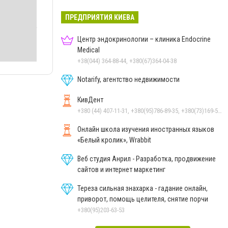
ПРЕДПРИЯТИЯ КИЕВА
Центр эндокринологии – клиника Endocrine
Medical
+38(044) 364-88-44, +380(67)364-04-38
Notarify, агентство недвижимости
КивДент
+380 (44) 407-11-31, +380(95)786-89-35, +380(73)169-54-69
Онлайн школа изучения иностранных языков
«Белый кролик», Wrabbit
Веб студия Анрил - Разработка, продвижение
сайтов и интернет маркетинг
Тереза сильная знахарка - гадание онлайн,
приворот, помощь целителя, снятие порчи
+380(95)203-63-53