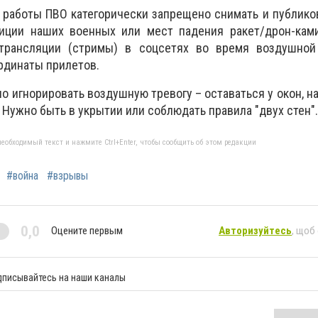
 работы ПВО категорически запрещено снимать и публико
иции наших военных или мест падения ракет/дрон-ками
трансляции (стримы) в соцсетях во время воздушной
рдинаты прилетов.
но игнорировать воздушную тревогу – оставаться у окон, н
Нужно быть в укрытии или соблюдать правила "двух стен".
еобходимый текст и нажмите Ctrl+Enter, чтобы сообщить об этом редакции
#война
#взрывы
0,0
Оцените первым
Авторизуйтесь
, щоб
дписывайтесь на наши каналы