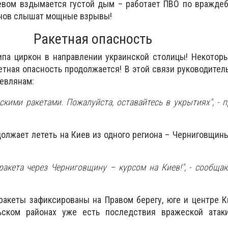
евом вздымается густой дым – работает ПВО по враждеб
онов слышат мощные взрывы!
Ракетная опасность
ипа циркон в направлении украинской столицы! Некотор
етная опасность продолжается! В этой связи руководител
иевлянам:
скими ракетами. Пожалуйста, оставайтесь в укрытиях", - п
олжает лететь на Киев из одного региона – Черниговщины
ракета через Черниговщину – курсом на Киев!", - сообщ
ракеты зафиксированы на Правом берегу, юге и центре К
ьском районах уже есть последствия вражеской атак