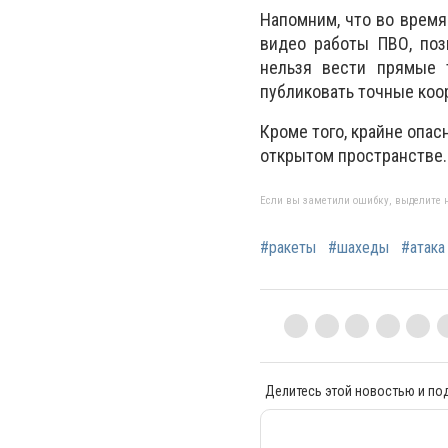
Напомним, что во время
видео работы ПВО, поз
нельзя вести прямые 
публиковать точные коо
Кроме того, крайне опас
открытом пространстве. 
Если вы заметили ошибку, выделите н
#ракеты
#шахеды
#атака
Делитесь этой новостью и по