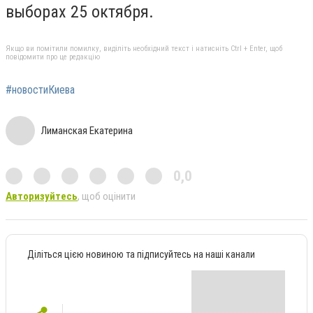
выборах 25 октября.
Якщо ви помітили помилку, виділіть необхідний текст і натисніть Ctrl + Enter, щоб
повідомити про це редакцію
#новостиКиева
Лиманская Екатерина
0,0
Авторизуйтесь
, щоб оцінити
Діліться цією новиною та підписуйтесь на наші канали