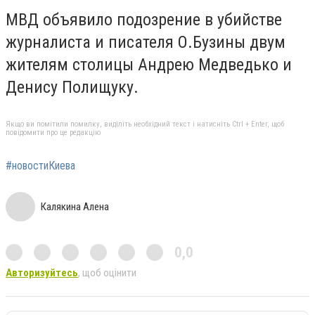
МВД объявило подозрение в убийстве
журналиста и писателя О.Бузины двум
жителям столицы Андрею Медведько и
Денису Полищуку.
Якщо ви помітили помилку, виділіть необхідний текст і натисніть Ctrl + Enter, щоб
повідомити про це редакцію
#новостиКиева
Калякина Алена
0,0
Авторизуйтесь
, щоб оцінити